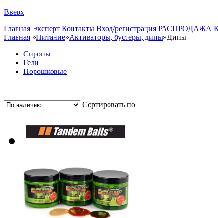
Вверх
Главная
Эксперт
Контакты
Вход/регистрация
РАСПРОДАЖА
К
Главная
»
Питание
»
Активаторы, бустеры, дипы
»
Дипы
Сиропы
Гели
Порошковые
Сортировать по