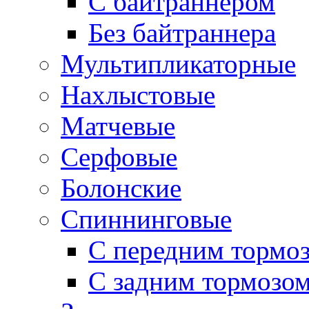
С байтраннером
Без байтраннера
Мультипликаторные
Нахлыстовые
Матчевые
Серфовые
Болонские
Спиннинговые
С передним тормо
С задним тормозо