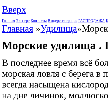
Вверх
Главная
Эксперт
Контакты
Вход/регистрация
РАСПРОДАЖА
К
Главная
»
Удилища
»
Морск
Морские удилища . 
В последнее время всё бо
морская ловля с берега в 
всегда насыщена кислород
на дне личинок, моллюско