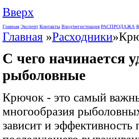
Вверх
Главная
Эксперт
Контакты
Вход/регистрация
РАСПРОДАЖА
К
Главная
»
Расходники
»
Кр
С чего начинается 
рыболовные
Крючок - это самый важны
многообразия рыболовных 
зависит и эффективность 