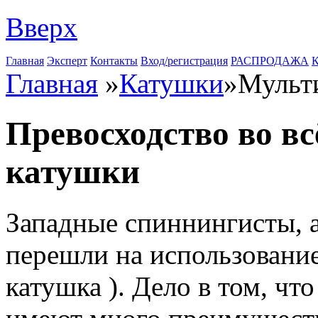
Вверх
Главная
Эксперт
Контакты
Вход/регистрация
РАСПРОДАЖА
К
Главная
»
Катушки
»
Мульт
Превосходство во в
катушки
Западные спиннингисты, а
перешли на использовани
катушка ). Дело в том, ч