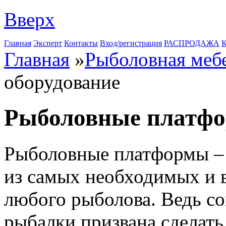
Вверх
Главная
Эксперт
Контакты
Вход/регистрация
РАСПРОДАЖА
К
Главная
»
Рыболовная меб
оборудование
Рыболовные платф
Рыболовные платформы – э
из самых необходимых и 
любого рыболова. Ведь с
рыбалки призвана сделать