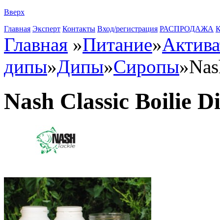
Вверх
Главная
Эксперт
Контакты
Вход/регистрация
РАСПРОДАЖА
К
Главная
»
Питание
»
Актива
дипы
»
Дипы
»
Сиропы
»
Nas
Nash Classic Boilie D