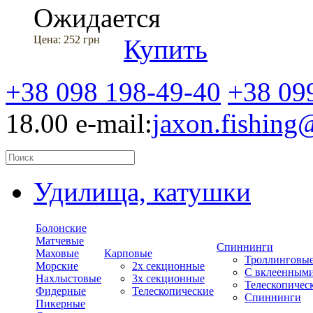
Ожидается
Цена:
252 грн
Купить
+38 098 198-49-40
+38 09
18.00
e-mail:
jaxon.fishin
Удилища, катушки
Болонские
Матчевые
Спиннинги
Маховые
Карповые
Троллинговы
Морские
2х секционные
С вклеенным
Нахлыстовые
3х секционные
Телескопичес
Фидерные
Телескопические
Спиннинги
Пикерные