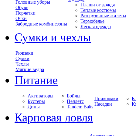
Головные уборы
Плащи от дождя
Обувь
Теплые костюмы
Перчатки
Разгрузочные жилеты
Очки
Термобелье
Забродные комбинезоны
Легкая одежда
Сумки и чехлы
Рюкзаки
Сумки
Чехлы
Мягкие ведра
Питание
Активаторы
Бойлы
Прикормки
Б
Бустеры
Пеллетс
Насадки
К
Дипы
Tandem Baits
Карповая ловля
Аксессуары