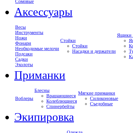
Сомовые
Аксессуары
Весы
Инструменты
Ящики 
Ножи
Стойки
Я
Фонари
Стойки
К
Необходимые мелочи
Насадки и держатели
Т
Подсаки
К
Садки
Эхолоты
Приманки
Блесны
Мягкие приманки
Вращающиеся
Воблеры
Силиконовые
Колеблющиеся
Съедобные
Спинербейты
Экипировка
Одежда