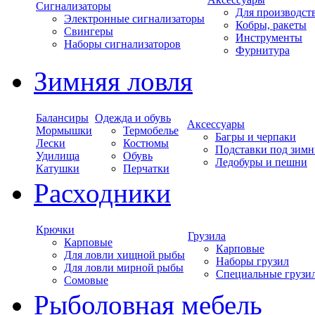
Сигнализаторы
Для производст
Электронные сигнализаторы
Кобры, ракеты
Свингеры
Инструменты
Наборы сигнализаторов
Фурнитура
Зимняя ловля
Балансиры
Одежда и обувь
Аксессуары
Мормышки
Термобелье
Багры и черпаки
Лески
Костюмы
Подставки под зимн
Удилища
Обувь
Ледобуры и пешни
Катушки
Перчатки
Расходники
Крючки
Грузила
Карповые
Карповые
Для ловли хищной рыбы
Наборы грузил
Для ловли мирной рыбы
Специальные грузи
Сомовые
Рыболовная мебель