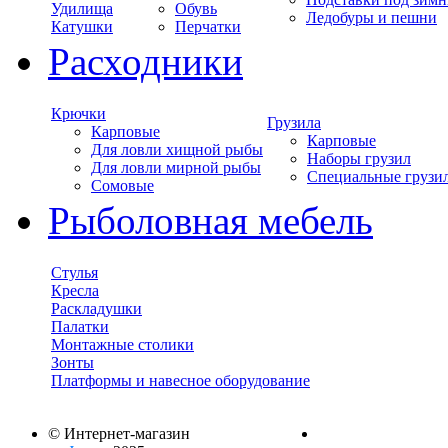
Удилища
Обувь
Ледобуры и пешни
Катушки
Перчатки
Расходники
Крючки
Грузила
Карповые
Карповые
Для ловли хищной рыбы
Наборы грузил
Для ловли мирной рыбы
Специальные грузи
Сомовые
Рыболовная мебель
Стулья
Кресла
Раскладушки
Палатки
Монтажные столики
Зонты
Платформы и навесное оборудование
© Интернет-магазин