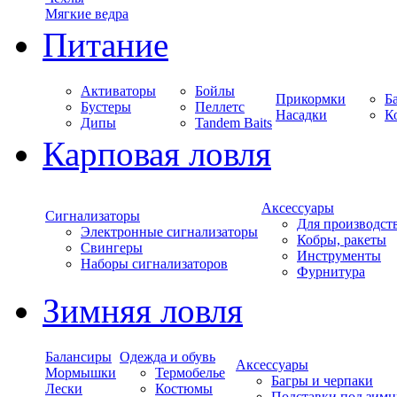
Мягкие ведра
Питание
Активаторы
Бойлы
Прикормки
Б
Бустеры
Пеллетс
Насадки
К
Дипы
Tandem Baits
Карповая ловля
Аксессуары
Сигнализаторы
Для производст
Электронные сигнализаторы
Кобры, ракеты
Свингеры
Инструменты
Наборы сигнализаторов
Фурнитура
Зимняя ловля
Балансиры
Одежда и обувь
Аксессуары
Мормышки
Термобелье
Багры и черпаки
Лески
Костюмы
Подставки под зимн