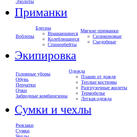
Эхолоты
Приманки
Блесны
Мягкие приманки
Вращающиеся
Воблеры
Силиконовые
Колеблющиеся
Съедобные
Спинербейты
Экипировка
Одежда
Головные уборы
Плащи от дождя
Обувь
Теплые костюмы
Перчатки
Разгрузочные жилеты
Очки
Термобелье
Забродные комбинезоны
Легкая одежда
Сумки и чехлы
Рюкзаки
Сумки
Чехлы