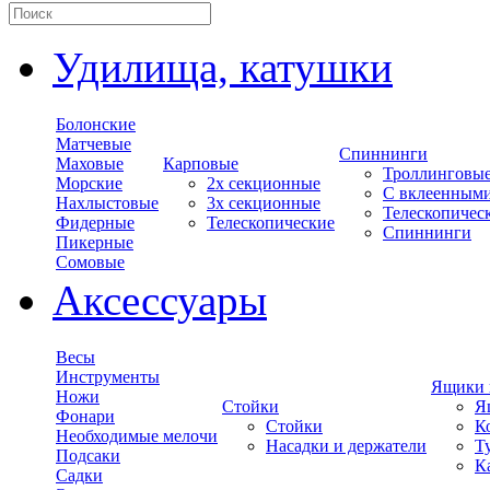
Удилища, катушки
Болонские
Матчевые
Спиннинги
Маховые
Карповые
Троллинговы
Морские
2х секционные
С вклеенным
Нахлыстовые
3х секционные
Телескопичес
Фидерные
Телескопические
Спиннинги
Пикерные
Сомовые
Аксессуары
Весы
Инструменты
Ящики 
Ножи
Стойки
Я
Фонари
Стойки
К
Необходимые мелочи
Насадки и держатели
Т
Подсаки
К
Садки