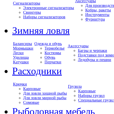
Аксессуары
Сигнализаторы
Для производст
Электронные сигнализаторы
Кобры, ракеты
Свингеры
Инструменты
Наборы сигнализаторов
Фурнитура
Зимняя ловля
Балансиры
Одежда и обувь
Аксессуары
Мормышки
Термобелье
Багры и черпаки
Лески
Костюмы
Подставки под зимн
Удилища
Обувь
Ледобуры и пешни
Катушки
Перчатки
Расходники
Крючки
Грузила
Карповые
Карповые
Для ловли хищной рыбы
Наборы грузил
Для ловли мирной рыбы
Специальные грузи
Сомовые
Рыболовная мебель