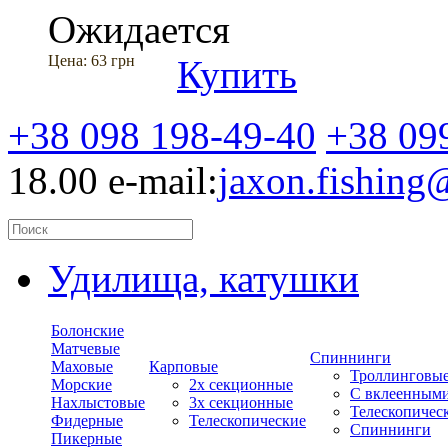
Ожидается
Цена:
63 грн
Купить
+38 098 198-49-40
+38 09
18.00
e-mail:
jaxon.fishin
Удилища, катушки
Болонские
Матчевые
Спиннинги
Маховые
Карповые
Троллинговы
Морские
2х секционные
С вклеенным
Нахлыстовые
3х секционные
Телескопичес
Фидерные
Телескопические
Спиннинги
Пикерные