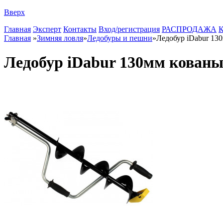
Вверх
Главная
Эксперт
Контакты
Вход/регистрация
РАСПРОДАЖА
К
Главная
»
Зимняя ловля
»
Ледобуры и пешни
»
Ледобур iDabur 13
Ледобур iDabur 130мм кованы