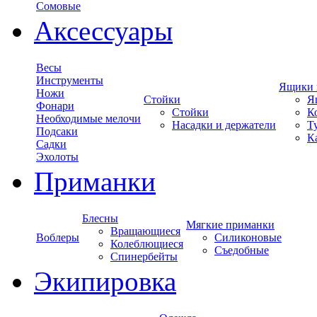
Сомовые
Аксессуары
Весы
Инструменты
Ящики 
Ножи
Стойки
Я
Фонари
Стойки
К
Необходимые мелочи
Насадки и держатели
Т
Подсаки
К
Садки
Эхолоты
Приманки
Блесны
Мягкие приманки
Вращающиеся
Воблеры
Силиконовые
Колеблющиеся
Съедобные
Спинербейты
Экипировка