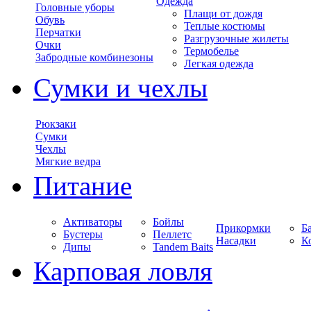
Одежда
Головные уборы
Плащи от дождя
Обувь
Теплые костюмы
Перчатки
Разгрузочные жилеты
Очки
Термобелье
Забродные комбинезоны
Легкая одежда
Сумки и чехлы
Рюкзаки
Сумки
Чехлы
Мягкие ведра
Питание
Активаторы
Бойлы
Прикормки
Б
Бустеры
Пеллетс
Насадки
К
Дипы
Tandem Baits
Карповая ловля