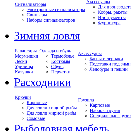
Аксессуары
Сигнализаторы
Для производст
Электронные сигнализаторы
Кобры, ракеты
Свингеры
Инструменты
Наборы сигнализаторов
Фурнитура
Зимняя ловля
Балансиры
Одежда и обувь
Аксессуары
Мормышки
Термобелье
Багры и черпаки
Лески
Костюмы
Подставки под зимн
Удилища
Обувь
Ледобуры и пешни
Катушки
Перчатки
Расходники
Крючки
Грузила
Карповые
Карповые
Для ловли хищной рыбы
Наборы грузил
Для ловли мирной рыбы
Специальные грузи
Сомовые
Рыболовная мебель