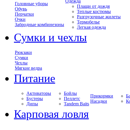
Одежда
Головные уборы
Плащи от дождя
Обувь
Теплые костюмы
Перчатки
Разгрузочные жилеты
Очки
Термобелье
Забродные комбинезоны
Легкая одежда
Сумки и чехлы
Рюкзаки
Сумки
Чехлы
Мягкие ведра
Питание
Активаторы
Бойлы
Прикормки
Б
Бустеры
Пеллетс
Насадки
К
Дипы
Tandem Baits
Карповая ловля