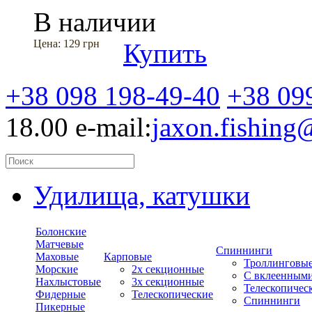
В наличии
Цена:
129 грн
Купить
+38 098 198-49-40
+38 09
18.00
e-mail:
jaxon.fishin
Удилища, катушки
Болонские
Матчевые
Спиннинги
Маховые
Карповые
Троллинговы
Морские
2х секционные
С вклеенным
Нахлыстовые
3х секционные
Телескопичес
Фидерные
Телескопические
Спиннинги
Пикерные