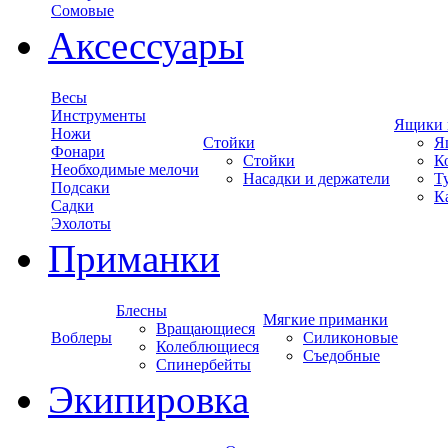
Сомовые
Аксессуары
Весы
Инструменты
Ящики 
Ножи
Стойки
Я
Фонари
Стойки
К
Необходимые мелочи
Насадки и держатели
Т
Подсаки
К
Садки
Эхолоты
Приманки
Блесны
Мягкие приманки
Вращающиеся
Воблеры
Силиконовые
Колеблющиеся
Съедобные
Спинербейты
Экипировка