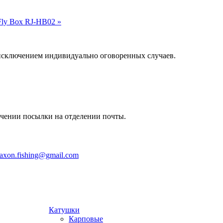
Fly Box RJ-HB02 »
а исключением индивидуально оговоренных случаев.
учении посылки на отделении почты.
jaxon.fishing@gmail.com
Катушки
Карповые