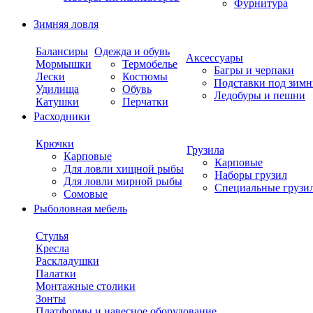
Фурнитура
Зимняя ловля
Балансиры
Одежда и обувь
Аксессуары
Мормышки
Термобелье
Багры и черпаки
Лески
Костюмы
Подставки под зимн
Удилища
Обувь
Ледобуры и пешни
Катушки
Перчатки
Расходники
Крючки
Грузила
Карповые
Карповые
Для ловли хищной рыбы
Наборы грузил
Для ловли мирной рыбы
Специальные грузи
Сомовые
Рыболовная мебель
Стулья
Кресла
Раскладушки
Палатки
Монтажные столики
Зонты
Платформы и навесное оборудование