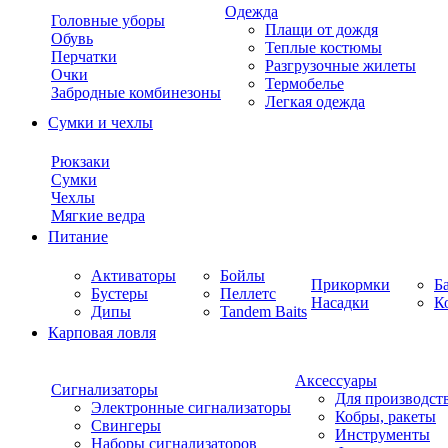
Одежда
Головные уборы
Плащи от дождя
Обувь
Теплые костюмы
Перчатки
Разгрузочные жилеты
Очки
Термобелье
Забродные комбинезоны
Легкая одежда
Сумки и чехлы
Рюкзаки
Сумки
Чехлы
Мягкие ведра
Питание
Активаторы
Бойлы
Прикормки
Б
Бустеры
Пеллетс
Насадки
К
Дипы
Tandem Baits
Карповая ловля
Аксессуары
Сигнализаторы
Для производст
Электронные сигнализаторы
Кобры, ракеты
Свингеры
Инструменты
Наборы сигнализаторов