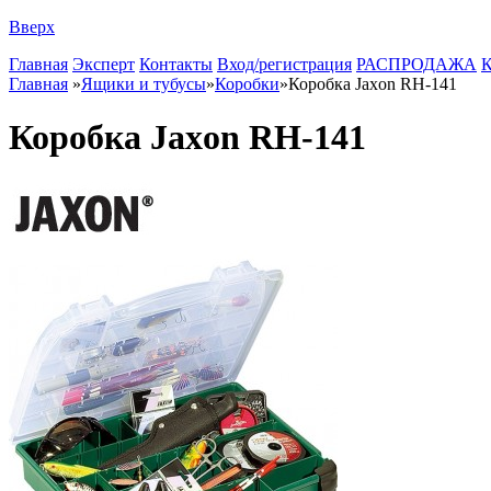
Вверх
Главная
Эксперт
Контакты
Вход/регистрация
РАСПРОДАЖА
К
Главная
»
Ящики и тубусы
»
Коробки
»
Коробка Jaxon RH-141
Коробка Jaxon RH-141