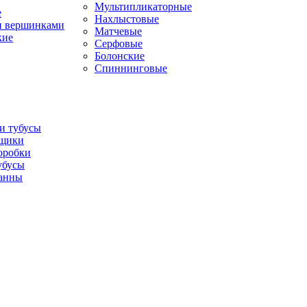
Мультипликаторные
е
Нахлыстовые
и вершинками
Матчевые
кие
Серфовые
Болонские
Спиннинговые
и тубусы
щики
оробки
убусы
анны