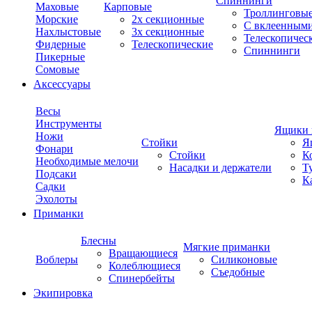
Спиннинги
Маховые
Карповые
Троллинговы
Морские
2х секционные
С вклеенным
Нахлыстовые
3х секционные
Телескопичес
Фидерные
Телескопические
Спиннинги
Пикерные
Сомовые
Аксессуары
Весы
Инструменты
Ящики 
Ножи
Стойки
Я
Фонари
Стойки
К
Необходимые мелочи
Насадки и держатели
Т
Подсаки
К
Садки
Эхолоты
Приманки
Блесны
Мягкие приманки
Вращающиеся
Воблеры
Силиконовые
Колеблющиеся
Съедобные
Спинербейты
Экипировка