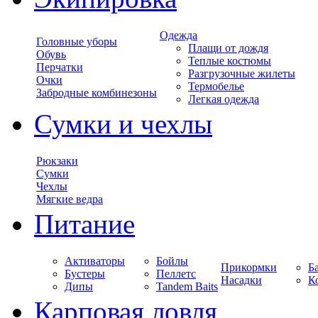
Одежда
Головные уборы
Плащи от дождя
Обувь
Теплые костюмы
Перчатки
Разгрузочные жилеты
Очки
Термобелье
Забродные комбинезоны
Легкая одежда
Сумки и чехлы
Рюкзаки
Сумки
Чехлы
Мягкие ведра
Питание
Активаторы
Бойлы
Прикормки
Б
Бустеры
Пеллетс
Насадки
К
Дипы
Tandem Baits
Карповая ловля