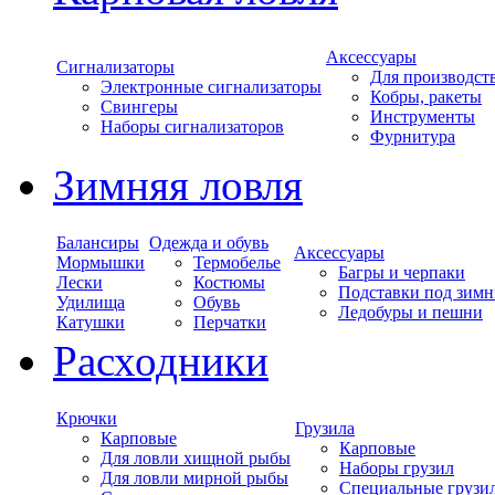
Аксессуары
Сигнализаторы
Для производст
Электронные сигнализаторы
Кобры, ракеты
Свингеры
Инструменты
Наборы сигнализаторов
Фурнитура
Зимняя ловля
Балансиры
Одежда и обувь
Аксессуары
Мормышки
Термобелье
Багры и черпаки
Лески
Костюмы
Подставки под зимн
Удилища
Обувь
Ледобуры и пешни
Катушки
Перчатки
Расходники
Крючки
Грузила
Карповые
Карповые
Для ловли хищной рыбы
Наборы грузил
Для ловли мирной рыбы
Специальные грузи