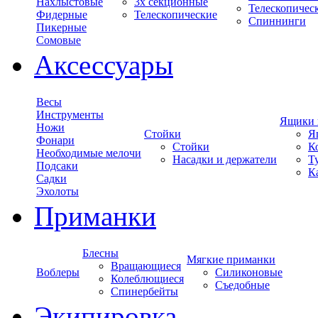
Нахлыстовые
3х секционные
Телескопичес
Фидерные
Телескопические
Спиннинги
Пикерные
Сомовые
Аксессуары
Весы
Инструменты
Ящики 
Ножи
Стойки
Я
Фонари
Стойки
К
Необходимые мелочи
Насадки и держатели
Т
Подсаки
К
Садки
Эхолоты
Приманки
Блесны
Мягкие приманки
Вращающиеся
Воблеры
Силиконовые
Колеблющиеся
Съедобные
Спинербейты
Экипировка