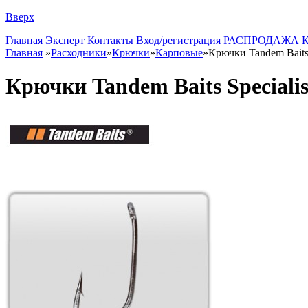
Вверх
Главная
Эксперт
Контакты
Вход/регистрация
РАСПРОДАЖА
К
Главная
»
Расходники
»
Крючки
»
Карповые
»
Крючки Tandem Baits S
Крючки Tandem Baits Specialis