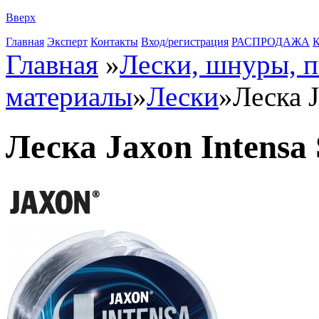
Вверх
Главная
Эксперт
Контакты
Вход/регистрация
РАСПРОДАЖА
К
Главная
»
Лески, шнуры, 
материалы
»
Лески
»
Леска 
Леска Jaxon Intensa