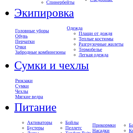
Спинербейты
Экипировка
Одежда
Головные уборы
Плащи от дождя
Обувь
Теплые костюмы
Перчатки
Разгрузочные жилеты
Очки
Термобелье
Забродные комбинезоны
Легкая одежда
Сумки и чехлы
Рюкзаки
Сумки
Чехлы
Мягкие ведра
Питание
Активаторы
Бойлы
Прикормки
Б
Бустеры
Пеллетс
Насадки
К