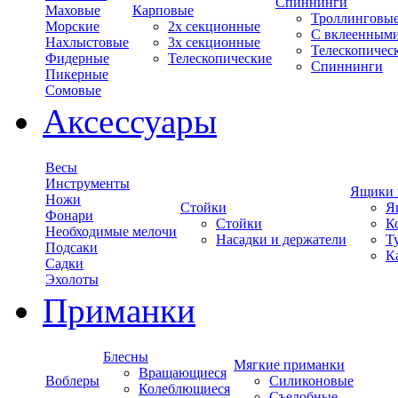
Спиннинги
Маховые
Карповые
Троллинговы
Морские
2х секционные
С вклеенным
Нахлыстовые
3х секционные
Телескопичес
Фидерные
Телескопические
Спиннинги
Пикерные
Сомовые
Аксессуары
Весы
Инструменты
Ящики 
Ножи
Стойки
Я
Фонари
Стойки
К
Необходимые мелочи
Насадки и держатели
Т
Подсаки
К
Садки
Эхолоты
Приманки
Блесны
Мягкие приманки
Вращающиеся
Воблеры
Силиконовые
Колеблющиеся
Съедобные