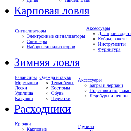
Дипы
Tandem Baits
Карповая ловля
Аксессуары
Сигнализаторы
Для производст
Электронные сигнализаторы
Кобры, ракеты
Свингеры
Инструменты
Наборы сигнализаторов
Фурнитура
Зимняя ловля
Балансиры
Одежда и обувь
Аксессуары
Мормышки
Термобелье
Багры и черпаки
Лески
Костюмы
Подставки под зимн
Удилища
Обувь
Ледобуры и пешни
Катушки
Перчатки
Расходники
Крючки
Грузила
Карповые