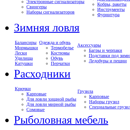
Электронные сигнализаторы
Кобры, ракеты
Свингеры
Инструменты
Наборы сигнализаторов
Фурнитура
Зимняя ловля
Балансиры
Одежда и обувь
Аксессуары
Мормышки
Термобелье
Багры и черпаки
Лески
Костюмы
Подставки под зимн
Удилища
Обувь
Ледобуры и пешни
Катушки
Перчатки
Расходники
Крючки
Грузила
Карповые
Карповые
Для ловли хищной рыбы
Наборы грузил
Для ловли мирной рыбы
Специальные грузи
Сомовые
Рыболовная мебель