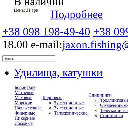
В наличии
Цена:
31 грн
Подробнее
+38 098 198-49-40
+38 09
18.00
e-mail:
jaxon.fishin
Удилища, катушки
Болонские
Матчевые
Спиннинги
Маховые
Карповые
Троллинговы
Морские
2х секционные
С вклеенным
Нахлыстовые
3х секционные
Телескопичес
Фидерные
Телескопические
Спиннинги
Пикерные
Сомовые