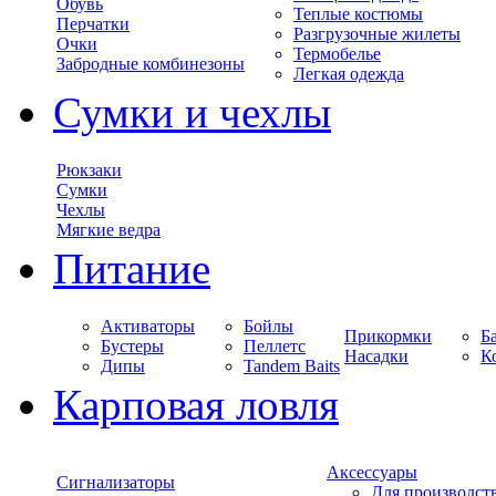
Обувь
Теплые костюмы
Перчатки
Разгрузочные жилеты
Очки
Термобелье
Забродные комбинезоны
Легкая одежда
Сумки и чехлы
Рюкзаки
Сумки
Чехлы
Мягкие ведра
Питание
Активаторы
Бойлы
Прикормки
Б
Бустеры
Пеллетс
Насадки
К
Дипы
Tandem Baits
Карповая ловля
Аксессуары
Сигнализаторы
Для производст