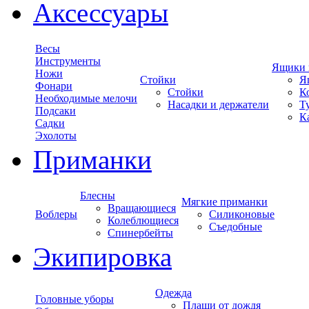
Аксессуары
Весы
Инструменты
Ящики 
Ножи
Стойки
Я
Фонари
Стойки
К
Необходимые мелочи
Насадки и держатели
Т
Подсаки
К
Садки
Эхолоты
Приманки
Блесны
Мягкие приманки
Вращающиеся
Воблеры
Силиконовые
Колеблющиеся
Съедобные
Спинербейты
Экипировка
Одежда
Головные уборы
Плащи от дождя