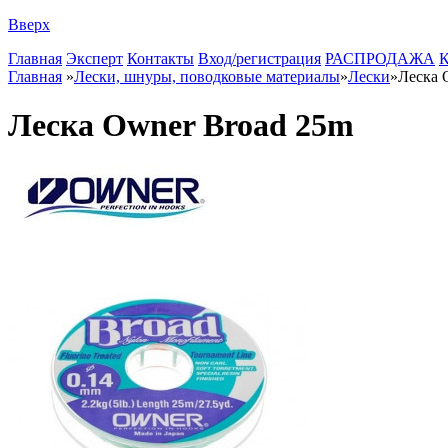
Вверх
Главная
Эксперт
Контакты
Вход/регистрация
РАСПРОДАЖА
К
Главная
»
Лески, шнуры, поводковые материалы
»
Лески
»
Леска 
Леска Owner Broad 25m