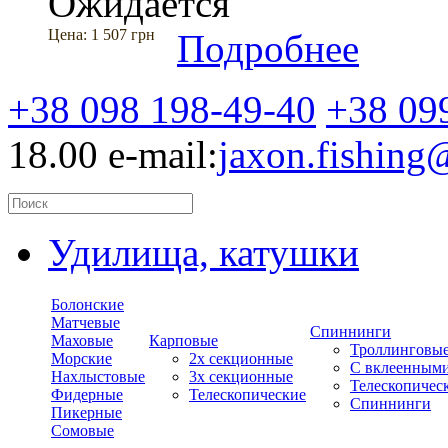
Ожидается
Цена:
1 507 грн
Подробнее
+38 098 198-49-40
+38 09
18.00
e-mail:
jaxon.fishin
Удилища, катушки
Болонские
Матчевые
Спиннинги
Маховые
Карповые
Троллинговы
Морские
2х секционные
С вклеенным
Нахлыстовые
3х секционные
Телескопичес
Фидерные
Телескопические
Спиннинги
Пикерные
Сомовые