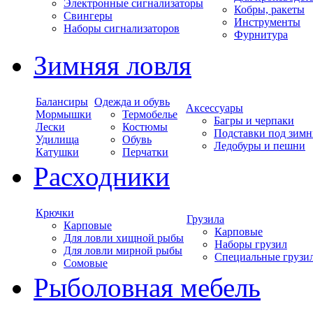
Электронные сигнализаторы
Кобры, ракеты
Свингеры
Инструменты
Наборы сигнализаторов
Фурнитура
Зимняя ловля
Балансиры
Одежда и обувь
Аксессуары
Мормышки
Термобелье
Багры и черпаки
Лески
Костюмы
Подставки под зимн
Удилища
Обувь
Ледобуры и пешни
Катушки
Перчатки
Расходники
Крючки
Грузила
Карповые
Карповые
Для ловли хищной рыбы
Наборы грузил
Для ловли мирной рыбы
Специальные грузи
Сомовые
Рыболовная мебель