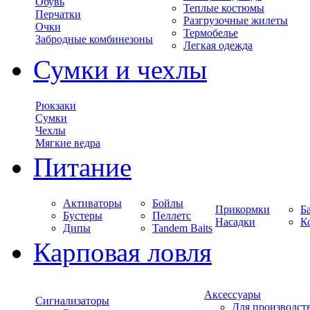
Обувь
Теплые костюмы
Перчатки
Разгрузочные жилеты
Очки
Термобелье
Забродные комбинезоны
Легкая одежда
Сумки и чехлы
Рюкзаки
Сумки
Чехлы
Мягкие ведра
Питание
Активаторы
Бойлы
Прикормки
Б
Бустеры
Пеллетс
Насадки
К
Дипы
Tandem Baits
Карповая ловля
Аксессуары
Сигнализаторы
Для производст