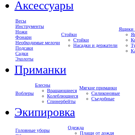
Аксессуары
Весы
Инструменты
Ящики 
Ножи
Стойки
Я
Фонари
Стойки
К
Необходимые мелочи
Насадки и держатели
Т
Подсаки
К
Садки
Эхолоты
Приманки
Блесны
Мягкие приманки
Вращающиеся
Воблеры
Силиконовые
Колеблющиеся
Съедобные
Спинербейты
Экипировка
Одежда
Головные уборы
Плащи от дождя