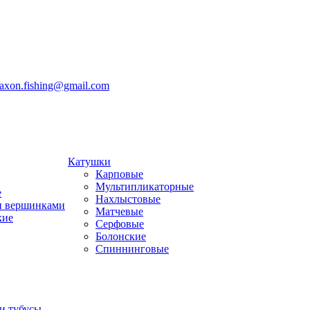
jaxon.fishing@gmail.com
Катушки
Карповые
Мультипликаторные
е
Нахлыстовые
и вершинками
Матчевые
кие
Серфовые
Болонские
Спиннинговые
и тубусы