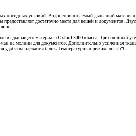
ьных погодных условий. Водонепроницаемый дышащий материал 
предоставляет достаточно места для вещей и документов. Дву
шоне.
е из дышащего материала Oxford 3000 класса. Трехслойный уте
ан на молнии для документов. Дополнительно усиленная ткань 
я удобства одевания брюк. Температурный режим: до -25
С.
⁰