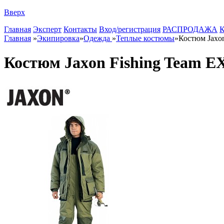
Вверх
Главная
Эксперт
Контакты
Вход/регистрация
РАСПРОДАЖА
К
Главная
»
Экипировка
»
Одежда
»
Теплые костюмы
»
Костюм Jax
Костюм Jaxon Fishing Tea