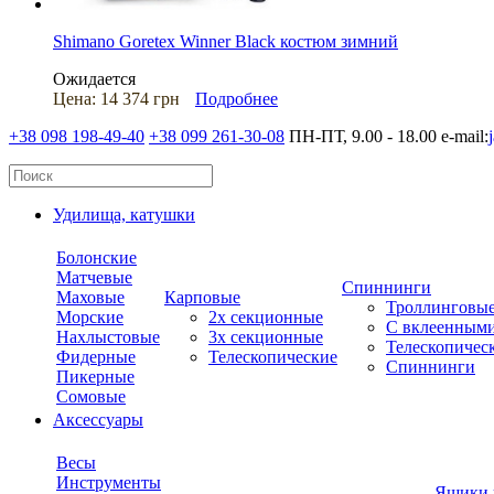
Shimano Goretex Winner Black костюм зимний
Ожидается
Цена:
14 374 грн
Подробнее
+38 098 198-49-40
+38 099 261-30-08
ПН-ПТ, 9.00 - 18.00
e-mail:
Удилища, катушки
Болонские
Матчевые
Спиннинги
Маховые
Карповые
Троллинговы
Морские
2х секционные
С вклеенным
Нахлыстовые
3х секционные
Телескопичес
Фидерные
Телескопические
Спиннинги
Пикерные
Сомовые
Аксессуары
Весы
Инструменты
Ящики 