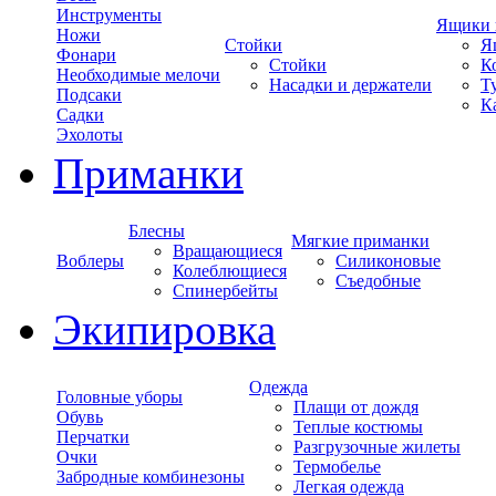
Инструменты
Ящики 
Ножи
Стойки
Я
Фонари
Стойки
К
Необходимые мелочи
Насадки и держатели
Т
Подсаки
К
Садки
Эхолоты
Приманки
Блесны
Мягкие приманки
Вращающиеся
Воблеры
Силиконовые
Колеблющиеся
Съедобные
Спинербейты
Экипировка
Одежда
Головные уборы
Плащи от дождя
Обувь
Теплые костюмы
Перчатки
Разгрузочные жилеты
Очки
Термобелье
Забродные комбинезоны
Легкая одежда