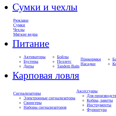
Сумки и чехлы
Рюкзаки
Сумки
Чехлы
Мягкие ведра
Питание
Активаторы
Бойлы
Прикормки
Б
Бустеры
Пеллетс
Насадки
К
Дипы
Tandem Baits
Карповая ловля
Аксессуары
Сигнализаторы
Для производст
Электронные сигнализаторы
Кобры, ракеты
Свингеры
Инструменты
Наборы сигнализаторов
Фурнитура