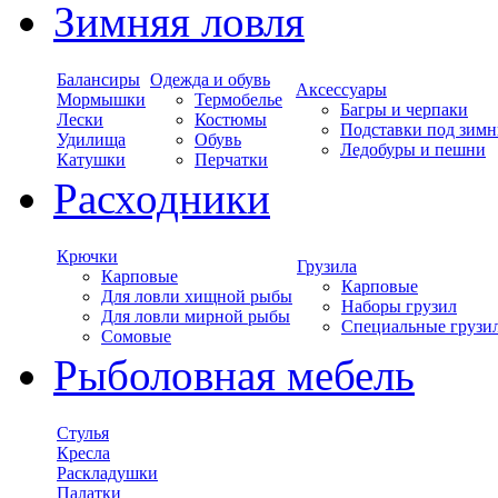
Зимняя ловля
Балансиры
Одежда и обувь
Аксессуары
Мормышки
Термобелье
Багры и черпаки
Лески
Костюмы
Подставки под зимн
Удилища
Обувь
Ледобуры и пешни
Катушки
Перчатки
Расходники
Крючки
Грузила
Карповые
Карповые
Для ловли хищной рыбы
Наборы грузил
Для ловли мирной рыбы
Специальные грузи
Сомовые
Рыболовная мебель
Стулья
Кресла
Раскладушки
Палатки