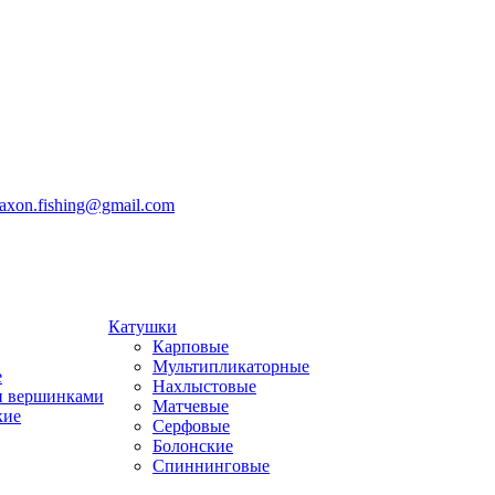
jaxon.fishing@gmail.com
Катушки
Карповые
Мультипликаторные
е
Нахлыстовые
и вершинками
Матчевые
кие
Серфовые
Болонские
Спиннинговые