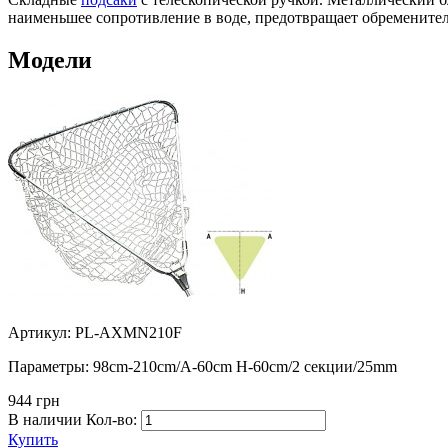
наименьшее сопротивление в воде, предотвращает обремените
Модели
Артикул: PL-AXMN210F
Параметры:
98cm-210cm/A-60cm H-60cm/2 секции/25mm
944 грн
В наличии
Кол-во:
Купить