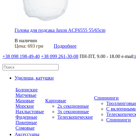
Голова для подсака Jaxon ACF6555 55/65cm
В наличии
Цена:
693 грн
Подробнее
+38 098 198-49-40
+38 099 261-30-08
ПН-ПТ, 9.00 - 18.00
e-mail:
Удилища, катушки
Болонские
Матчевые
Спиннинги
Маховые
Карповые
Троллинговы
Морские
2х секционные
С вклеенным
Нахлыстовые
3х секционные
Телескопичес
Фидерные
Телескопические
Спиннинги
Пикерные
Сомовые
Аксессуары