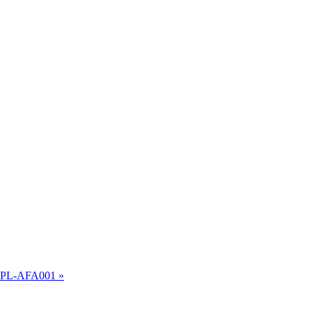
n PL-AFA001 »