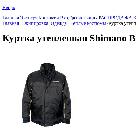
Вверх
Главная
Эксперт
Контакты
Вход/регистрация
РАСПРОДАЖА
К
Главная
»
Экипировка
»
Одежда
»
Теплые костюмы
»
Куртка утепл
Куртка утепленная Shimano Br