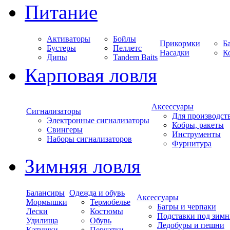
Питание
Активаторы
Бойлы
Прикормки
Б
Бустеры
Пеллетс
Насадки
К
Дипы
Tandem Baits
Карповая ловля
Аксессуары
Сигнализаторы
Для производст
Электронные сигнализаторы
Кобры, ракеты
Свингеры
Инструменты
Наборы сигнализаторов
Фурнитура
Зимняя ловля
Балансиры
Одежда и обувь
Аксессуары
Мормышки
Термобелье
Багры и черпаки
Лески
Костюмы
Подставки под зимн
Удилища
Обувь
Ледобуры и пешни
Катушки
Перчатки