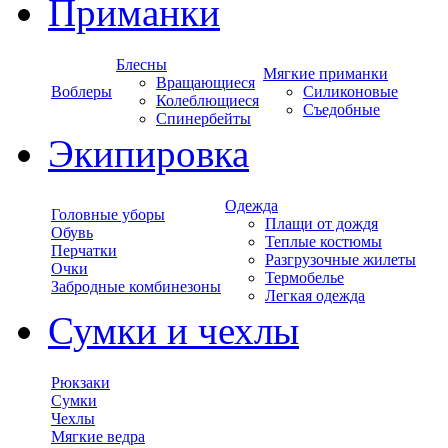
Приманки
Блесны
Мягкие приманки
Вращающиеся
Воблеры
Силиконовые
Колеблющиеся
Съедобные
Спинербейты
Экипировка
Одежда
Головные уборы
Плащи от дождя
Обувь
Теплые костюмы
Перчатки
Разгрузочные жилеты
Очки
Термобелье
Забродные комбинезоны
Легкая одежда
Сумки и чехлы
Рюкзаки
Сумки
Чехлы
Мягкие ведра