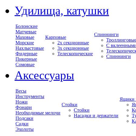
Удилища, катушки
Болонские
Матчевые
Спиннинги
Маховые
Карповые
Троллинговы
Морские
2х секционные
С вклеенным
Нахлыстовые
3х секционные
Телескопичес
Фидерные
Телескопические
Спиннинги
Пикерные
Сомовые
Аксессуары
Весы
Инструменты
Ящики 
Ножи
Стойки
Я
Фонари
Стойки
К
Необходимые мелочи
Насадки и держатели
Т
Подсаки
К
Садки
Эхолоты