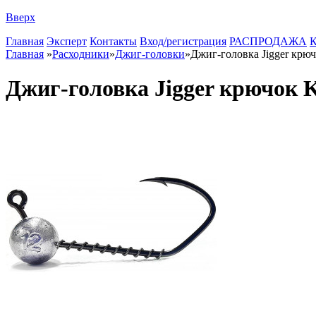
Вверх
Главная
Эксперт
Контакты
Вход/регистрация
РАСПРОДАЖА
К
Главная
»
Расходники
»
Джиг-головки
»
Джиг-головка Jigger крю
Джиг-головка Jigger крючок