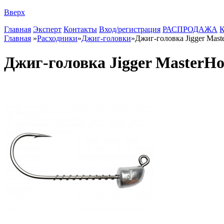
Вверх
Главная
Эксперт
Контакты
Вход/регистрация
РАСПРОДАЖА
К
Главная
»
Расходники
»
Джиг-головки
»
Джиг-головка Jigger Mast
Джиг-головка Jigger MasterHo