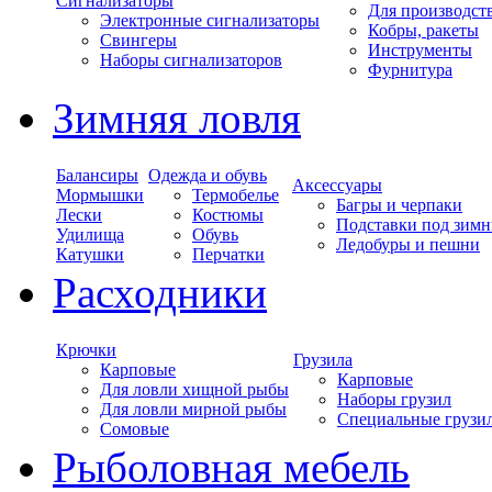
Сигнализаторы
Для производст
Электронные сигнализаторы
Кобры, ракеты
Свингеры
Инструменты
Наборы сигнализаторов
Фурнитура
Зимняя ловля
Балансиры
Одежда и обувь
Аксессуары
Мормышки
Термобелье
Багры и черпаки
Лески
Костюмы
Подставки под зимн
Удилища
Обувь
Ледобуры и пешни
Катушки
Перчатки
Расходники
Крючки
Грузила
Карповые
Карповые
Для ловли хищной рыбы
Наборы грузил
Для ловли мирной рыбы
Специальные грузи
Сомовые
Рыболовная мебель