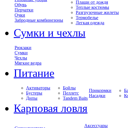
Плащи от дождя
Обувь
Теплые костюмы
Перчатки
Разгрузочные жилеты
Очки
Термобелье
Забродные комбинезоны
Легкая одежда
Сумки и чехлы
Рюкзаки
Сумки
Чехлы
Мягкие ведра
Питание
Активаторы
Бойлы
Прикормки
Б
Бустеры
Пеллетс
Насадки
К
Дипы
Tandem Baits
Карповая ловля
Аксессуары