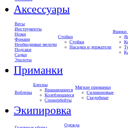
Аксессуары
Весы
Инструменты
Ящики 
Ножи
Стойки
Я
Фонари
Стойки
К
Необходимые мелочи
Насадки и держатели
Т
Подсаки
К
Садки
Эхолоты
Приманки
Блесны
Мягкие приманки
Вращающиеся
Воблеры
Силиконовые
Колеблющиеся
Съедобные
Спинербейты
Экипировка
Одежда
Головные уборы