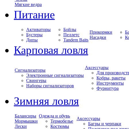
Мягкие ведра
Питание
Активаторы
Бойлы
Прикормки
Б
Бустеры
Пеллетс
Насадки
К
Дипы
Tandem Baits
Карповая ловля
Аксессуары
Сигнализаторы
Для производст
Электронные сигнализаторы
Кобры, ракеты
Свингеры
Инструменты
Наборы сигнализаторов
Фурнитура
Зимняя ловля
Балансиры
Одежда и обувь
Аксессуары
Мормышки
Термобелье
Багры и черпаки
Лески
Костюмы
Подставки под зимн