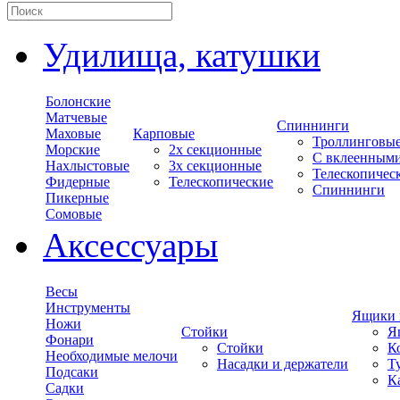
Удилища, катушки
Болонские
Матчевые
Спиннинги
Маховые
Карповые
Троллинговы
Морские
2х секционные
С вклеенным
Нахлыстовые
3х секционные
Телескопичес
Фидерные
Телескопические
Спиннинги
Пикерные
Сомовые
Аксессуары
Весы
Инструменты
Ящики 
Ножи
Стойки
Я
Фонари
Стойки
К
Необходимые мелочи
Насадки и держатели
Т
Подсаки
К
Садки