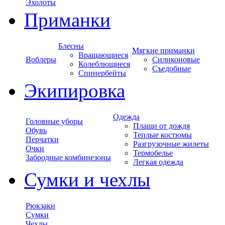
Эхолоты
Приманки
Блесны
Мягкие приманки
Вращающиеся
Воблеры
Силиконовые
Колеблющиеся
Съедобные
Спинербейты
Экипировка
Одежда
Головные уборы
Плащи от дождя
Обувь
Теплые костюмы
Перчатки
Разгрузочные жилеты
Очки
Термобелье
Забродные комбинезоны
Легкая одежда
Сумки и чехлы
Рюкзаки
Сумки
Чехлы