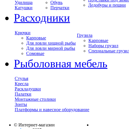
Удилища
Обувь
Ледобуры и пешни
Катушки
Перчатки
Расходники
Крючки
Грузила
Карповые
Карповые
Для ловли хищной рыбы
Наборы грузил
Для ловли мирной рыбы
Специальные грузи
Сомовые
Рыболовная мебель
Стулья
Кресла
Раскладушки
Палатки
Монтажные столики
Зонты
Платформы и навесное оборудование
© Интернет-магазин