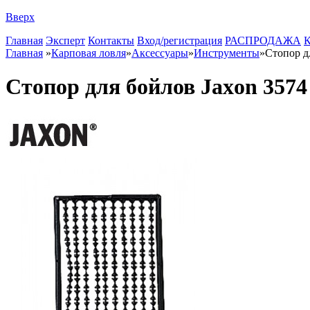
Вверх
Главная
Эксперт
Контакты
Вход/регистрация
РАСПРОДАЖА
К
Главная
»
Карповая ловля
»
Аксессуары
»
Инструменты
»
Стопор д
Стопор для бойлов Jaxon 3574