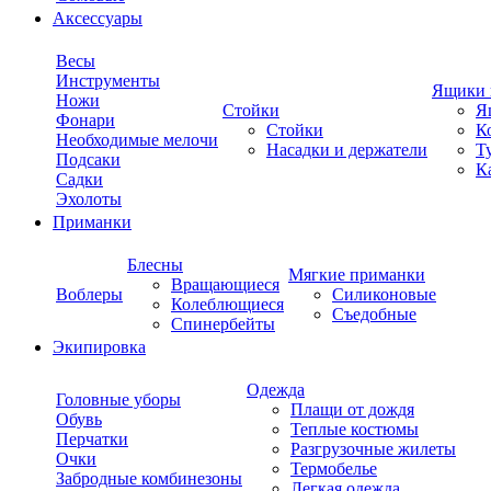
Аксессуары
Весы
Инструменты
Ящики 
Ножи
Стойки
Я
Фонари
Стойки
К
Необходимые мелочи
Насадки и держатели
Т
Подсаки
К
Садки
Эхолоты
Приманки
Блесны
Мягкие приманки
Вращающиеся
Воблеры
Силиконовые
Колеблющиеся
Съедобные
Спинербейты
Экипировка
Одежда
Головные уборы
Плащи от дождя
Обувь
Теплые костюмы
Перчатки
Разгрузочные жилеты
Очки
Термобелье
Забродные комбинезоны
Легкая одежда