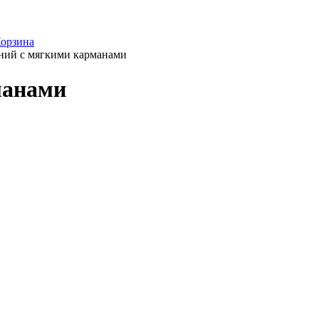
орзина
ний с мягкими карманами
манами