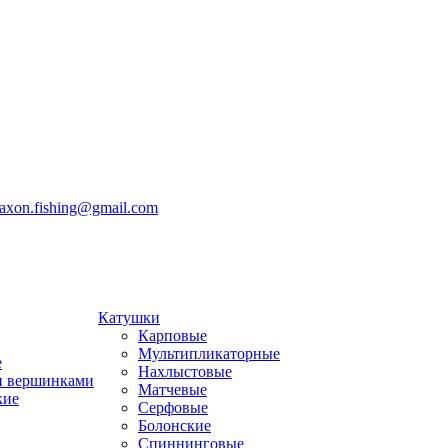
jaxon.fishing@gmail.com
Катушки
Карповые
Мультипликаторные
е
Нахлыстовые
и вершинками
Матчевые
кие
Серфовые
Болонские
Спиннинговые