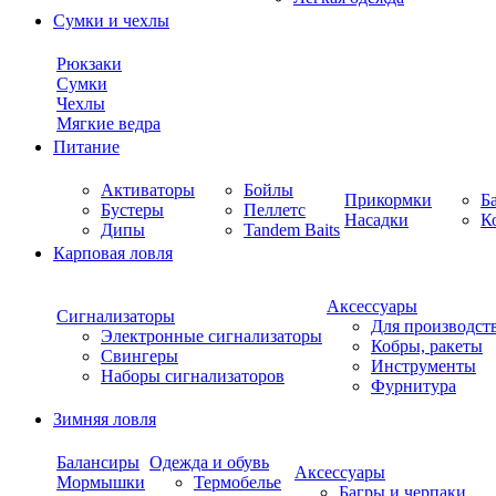
Сумки и чехлы
Рюкзаки
Сумки
Чехлы
Мягкие ведра
Питание
Активаторы
Бойлы
Прикормки
Б
Бустеры
Пеллетс
Насадки
К
Дипы
Tandem Baits
Карповая ловля
Аксессуары
Сигнализаторы
Для производст
Электронные сигнализаторы
Кобры, ракеты
Свингеры
Инструменты
Наборы сигнализаторов
Фурнитура
Зимняя ловля
Балансиры
Одежда и обувь
Аксессуары
Мормышки
Термобелье
Багры и черпаки