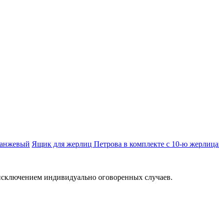
ранжевый
Ящик для жерлиц Петрова в комплекте с 10-ю жерлица
а исключением индивидуально оговоренных случаев.