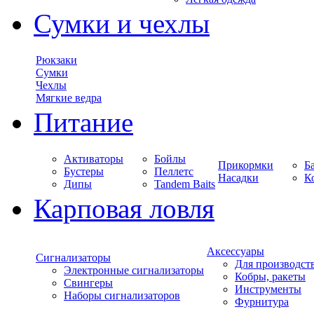
Сумки и чехлы
Рюкзаки
Сумки
Чехлы
Мягкие ведра
Питание
Активаторы
Бойлы
Прикормки
Б
Бустеры
Пеллетс
Насадки
К
Дипы
Tandem Baits
Карповая ловля
Аксессуары
Сигнализаторы
Для производст
Электронные сигнализаторы
Кобры, ракеты
Свингеры
Инструменты
Наборы сигнализаторов
Фурнитура