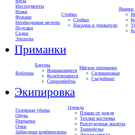
Весы
Инструменты
Ящики 
Ножи
Стойки
Я
Фонари
Стойки
К
Необходимые мелочи
Насадки и держатели
Т
Подсаки
К
Садки
Эхолоты
Приманки
Блесны
Мягкие приманки
Вращающиеся
Воблеры
Силиконовые
Колеблющиеся
Съедобные
Спинербейты
Экипировка
Одежда
Головные уборы
Плащи от дождя
Обувь
Теплые костюмы
Перчатки
Разгрузочные жилеты
Очки
Термобелье
Забродные комбинезоны
Легкая одежда