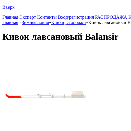
Вверх
Главная
Эксперт
Контакты
Вход/регистрация
РАСПРОДАЖА
К
Главная
»
Зимняя ловля
»
Кивки, сторожки
»
Кивок лавсановый Ba
Кивок лавсановый Balansir