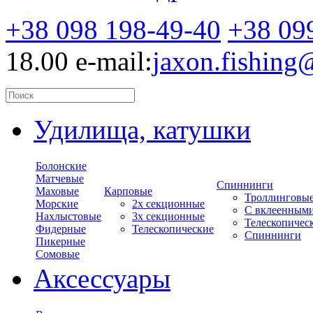
+38 098 198-49-40
+38 09
18.00
e-mail:
jaxon.fishin
Удилища, катушки
Болонские
Матчевые
Спиннинги
Маховые
Карповые
Троллинговы
Морские
2х секционные
С вклеенным
Нахлыстовые
3х секционные
Телескопичес
Фидерные
Телескопические
Спиннинги
Пикерные
Сомовые
Аксессуары