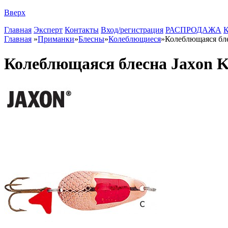
Вверх
Главная
Эксперт
Контакты
Вход/регистрация
РАСПРОДАЖА
К
Главная
»
Приманки
»
Блесны
»
Колеблющиеся
»
Колеблющаяся блес
Колеблющаяся блесна Jaxon Ka