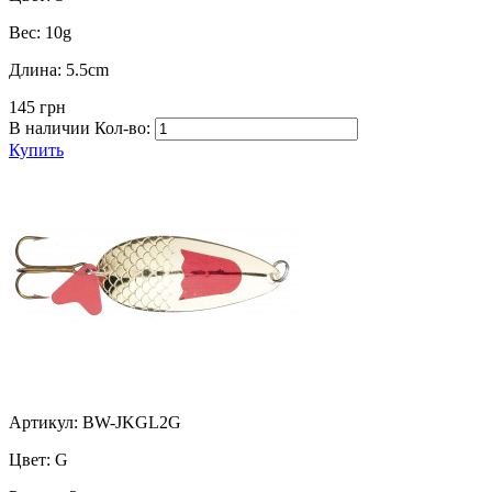
Вес:
10g
Длина:
5.5cm
145 грн
В наличии
Кол-во:
Купить
Артикул: BW-JKGL2G
Цвет:
G