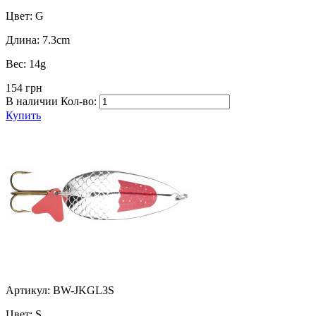
Цвет:
G
Длина:
7.3cm
Вес:
14g
154 грн
В наличии
Кол-во:
Купить
Артикул: BW-JKGL3S
Цвет:
S