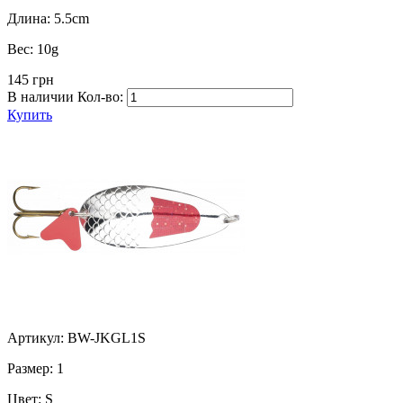
Длина:
5.5cm
Вес:
10g
145 грн
В наличии
Кол-во:
Купить
Артикул: BW-JKGL1S
Размер:
1
Цвет:
S