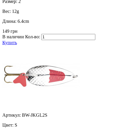
Размер:
2
Вес:
12g
Длина:
6.4cm
149 грн
В наличии
Кол-во:
Купить
Артикул: BW-JKGL2S
Цвет:
S