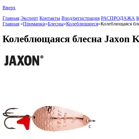
Вверх
Главная
Эксперт
Контакты
Вход/регистрация
РАСПРОДАЖА
К
Главная
»
Приманки
»
Блесны
»
Колеблющиеся
»
Колеблющаяся блес
Колеблющаяся блесна Jaxon Ka