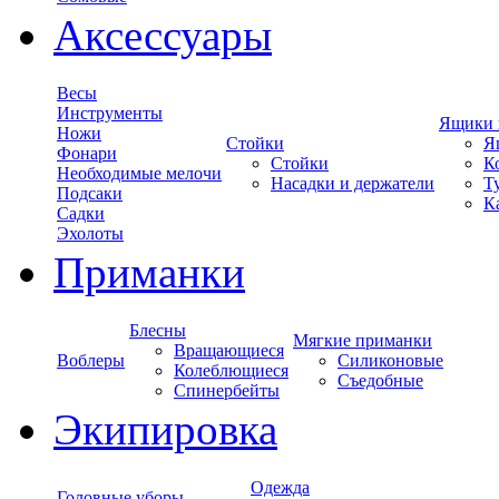
Аксессуары
Весы
Инструменты
Ящики 
Ножи
Стойки
Я
Фонари
Стойки
К
Необходимые мелочи
Насадки и держатели
Т
Подсаки
К
Садки
Эхолоты
Приманки
Блесны
Мягкие приманки
Вращающиеся
Воблеры
Силиконовые
Колеблющиеся
Съедобные
Спинербейты
Экипировка
Одежда
Головные уборы