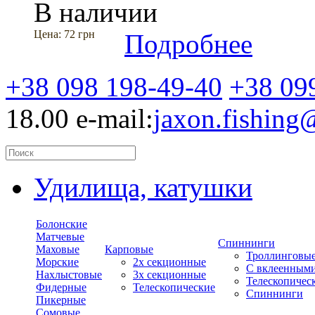
В наличии
Цена:
72 грн
Подробнее
+38 098 198-49-40
+38 09
18.00
e-mail:
jaxon.fishin
Удилища, катушки
Болонские
Матчевые
Спиннинги
Маховые
Карповые
Троллинговы
Морские
2х секционные
С вклеенным
Нахлыстовые
3х секционные
Телескопичес
Фидерные
Телескопические
Спиннинги
Пикерные
Сомовые