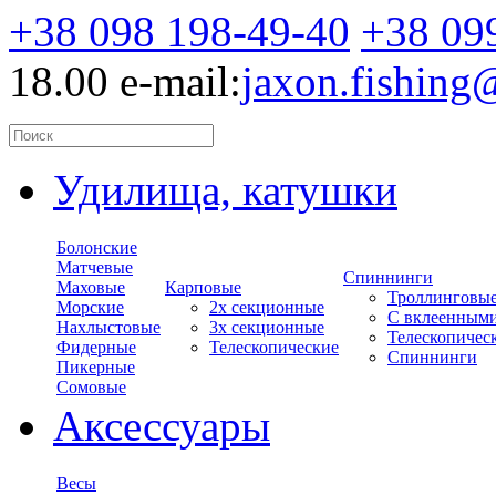
+38 098 198-49-40
+38 09
18.00
e-mail:
jaxon.fishin
Удилища, катушки
Болонские
Матчевые
Спиннинги
Маховые
Карповые
Троллинговы
Морские
2х секционные
С вклеенным
Нахлыстовые
3х секционные
Телескопичес
Фидерные
Телескопические
Спиннинги
Пикерные
Сомовые
Аксессуары
Весы