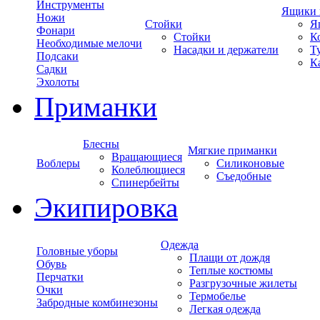
Инструменты
Ящики 
Ножи
Стойки
Я
Фонари
Стойки
К
Необходимые мелочи
Насадки и держатели
Т
Подсаки
К
Садки
Эхолоты
Приманки
Блесны
Мягкие приманки
Вращающиеся
Воблеры
Силиконовые
Колеблющиеся
Съедобные
Спинербейты
Экипировка
Одежда
Головные уборы
Плащи от дождя
Обувь
Теплые костюмы
Перчатки
Разгрузочные жилеты
Очки
Термобелье
Забродные комбинезоны
Легкая одежда