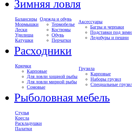
Зимняя ловля
Балансиры
Одежда и обувь
Аксессуары
Мормышки
Термобелье
Багры и черпаки
Лески
Костюмы
Подставки под зимн
Удилища
Обувь
Ледобуры и пешни
Катушки
Перчатки
Расходники
Крючки
Грузила
Карповые
Карповые
Для ловли хищной рыбы
Наборы грузил
Для ловли мирной рыбы
Специальные грузи
Сомовые
Рыболовная мебель
Стулья
Кресла
Раскладушки
Палатки