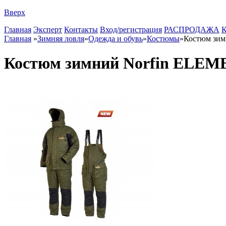
Вверх
Главная
Эксперт
Контакты
Вход/регистрация
РАСПРОДАЖА
К
Главная
»
Зимняя ловля
»
Одежда и обувь
»
Костюмы
»
Костюм зим
Костюм зимний Norfin ELEME