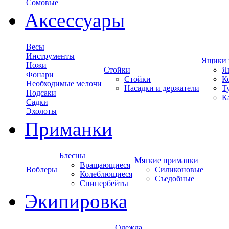
Сомовые
Аксессуары
Весы
Инструменты
Ящики 
Ножи
Стойки
Я
Фонари
Стойки
К
Необходимые мелочи
Насадки и держатели
Т
Подсаки
К
Садки
Эхолоты
Приманки
Блесны
Мягкие приманки
Вращающиеся
Воблеры
Силиконовые
Колеблющиеся
Съедобные
Спинербейты
Экипировка
Одежда