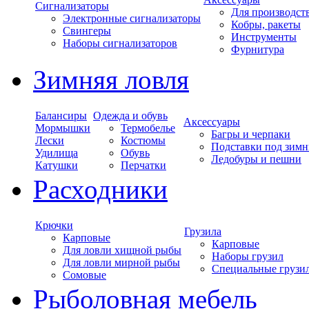
Сигнализаторы
Для производст
Электронные сигнализаторы
Кобры, ракеты
Свингеры
Инструменты
Наборы сигнализаторов
Фурнитура
Зимняя ловля
Балансиры
Одежда и обувь
Аксессуары
Мормышки
Термобелье
Багры и черпаки
Лески
Костюмы
Подставки под зимн
Удилища
Обувь
Ледобуры и пешни
Катушки
Перчатки
Расходники
Крючки
Грузила
Карповые
Карповые
Для ловли хищной рыбы
Наборы грузил
Для ловли мирной рыбы
Специальные грузи
Сомовые
Рыболовная мебель