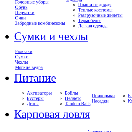
Головные уборы
Плащи от дождя
Обувь
Теплые костюмы
Перчатки
Разгрузочные жилеты
Очки
Термобелье
Забродные комбинезоны
Легкая одежда
Сумки и чехлы
Рюкзаки
Сумки
Чехлы
Мягкие ведра
Питание
Активаторы
Бойлы
Прикормки
Б
Бустеры
Пеллетс
Насадки
К
Дипы
Tandem Baits
Карповая ловля
Аксессуары