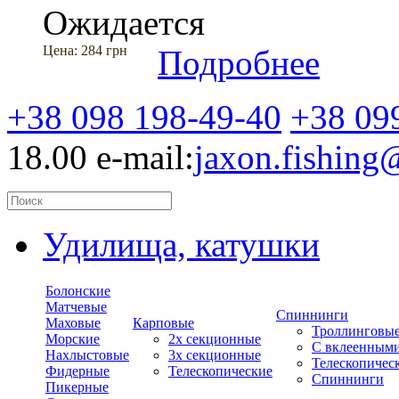
Ожидается
Цена:
284 грн
Подробнее
+38 098 198-49-40
+38 09
18.00
e-mail:
jaxon.fishin
Удилища, катушки
Болонские
Матчевые
Спиннинги
Маховые
Карповые
Троллинговы
Морские
2х секционные
С вклеенным
Нахлыстовые
3х секционные
Телескопичес
Фидерные
Телескопические
Спиннинги
Пикерные