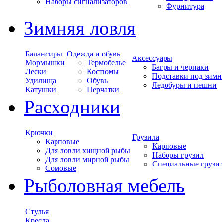
Наборы сигнализаторов
Фурнитура
Зимняя ловля
Балансиры
Одежда и обувь
Аксессуары
Мормышки
Термобелье
Багры и черпаки
Лески
Костюмы
Подставки под зимн
Удилища
Обувь
Ледобуры и пешни
Катушки
Перчатки
Расходники
Крючки
Грузила
Карповые
Карповые
Для ловли хищной рыбы
Наборы грузил
Для ловли мирной рыбы
Специальные грузи
Сомовые
Рыболовная мебель
Стулья
Кресла