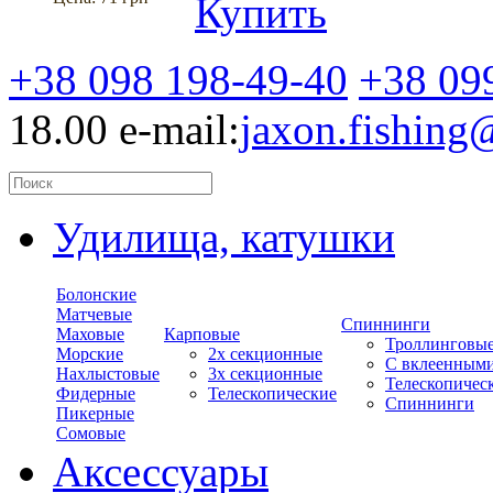
Купить
+38 098 198-49-40
+38 09
18.00
e-mail:
jaxon.fishin
Удилища, катушки
Болонские
Матчевые
Спиннинги
Маховые
Карповые
Троллинговы
Морские
2х секционные
С вклеенным
Нахлыстовые
3х секционные
Телескопичес
Фидерные
Телескопические
Спиннинги
Пикерные
Сомовые
Аксессуары