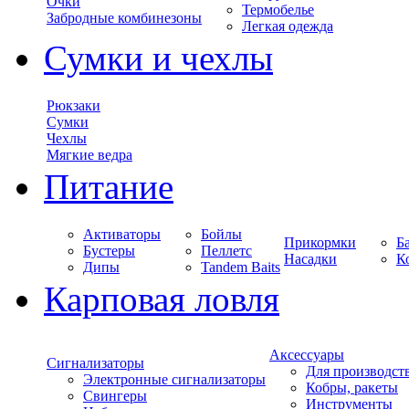
Очки
Термобелье
Забродные комбинезоны
Легкая одежда
Сумки и чехлы
Рюкзаки
Сумки
Чехлы
Мягкие ведра
Питание
Активаторы
Бойлы
Прикормки
Б
Бустеры
Пеллетс
Насадки
К
Дипы
Tandem Baits
Карповая ловля
Аксессуары
Сигнализаторы
Для производст
Электронные сигнализаторы
Кобры, ракеты
Свингеры
Инструменты