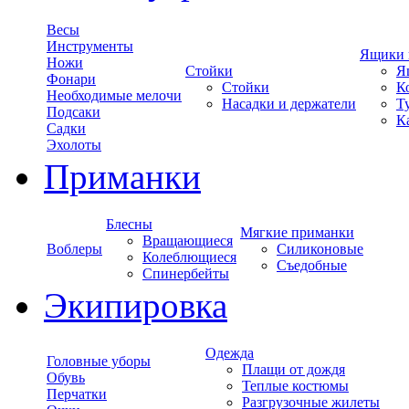
Весы
Инструменты
Ящики 
Ножи
Стойки
Я
Фонари
Стойки
К
Необходимые мелочи
Насадки и держатели
Т
Подсаки
К
Садки
Эхолоты
Приманки
Блесны
Мягкие приманки
Вращающиеся
Воблеры
Силиконовые
Колеблющиеся
Съедобные
Спинербейты
Экипировка
Одежда
Головные уборы
Плащи от дождя
Обувь
Теплые костюмы
Перчатки
Разгрузочные жилеты