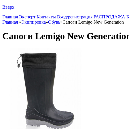
Вверх
Главная
Эксперт
Контакты
Вход/регистрация
РАСПРОДАЖА
К
Главная
»
Экипировка
»
Обувь
»
Сапоги Lemigo New Generation
Сапоги Lemigo New Generatio