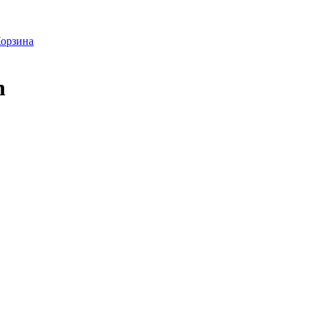
орзина
n