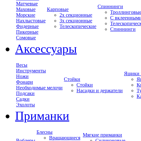
Матчевые
Спиннинги
Маховые
Карповые
Троллинговы
Морские
2х секционные
С вклеенным
Нахлыстовые
3х секционные
Телескопичес
Фидерные
Телескопические
Спиннинги
Пикерные
Сомовые
Аксессуары
Весы
Инструменты
Ящики 
Ножи
Стойки
Я
Фонари
Стойки
К
Необходимые мелочи
Насадки и держатели
Т
Подсаки
К
Садки
Эхолоты
Приманки
Блесны
Мягкие приманки
Вращающиеся
Воблеры
Силиконовые