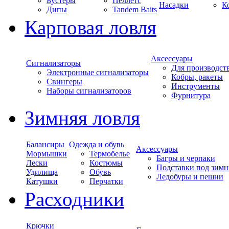
Бустеры
Пеллетс
Насадки
К
Дипы
Tandem Baits
Карповая ловля
Аксессуары
Сигнализаторы
Для производст
Электронные сигнализаторы
Кобры, ракеты
Свингеры
Инструменты
Наборы сигнализаторов
Фурнитура
Зимняя ловля
Балансиры
Одежда и обувь
Аксессуары
Мормышки
Термобелье
Багры и черпаки
Лески
Костюмы
Подставки под зимн
Удилища
Обувь
Ледобуры и пешни
Катушки
Перчатки
Расходники
Крючки