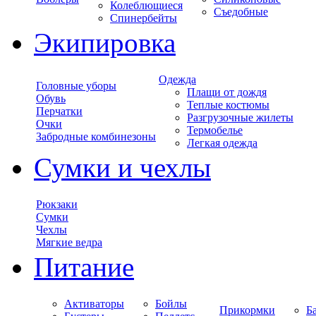
Колеблющиеся
Съедобные
Спинербейты
Экипировка
Одежда
Головные уборы
Плащи от дождя
Обувь
Теплые костюмы
Перчатки
Разгрузочные жилеты
Очки
Термобелье
Забродные комбинезоны
Легкая одежда
Сумки и чехлы
Рюкзаки
Сумки
Чехлы
Мягкие ведра
Питание
Активаторы
Бойлы
Прикормки
Б