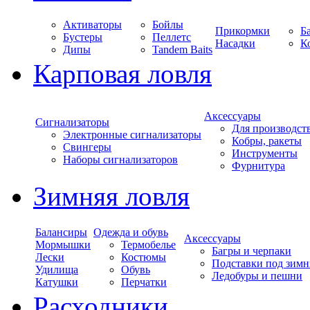
Активаторы
Бойлы
Прикормки
Б
Бустеры
Пеллетс
Насадки
К
Дипы
Tandem Baits
Карповая ловля
Аксессуары
Сигнализаторы
Для производст
Электронные сигнализаторы
Кобры, ракеты
Свингеры
Инструменты
Наборы сигнализаторов
Фурнитура
Зимняя ловля
Балансиры
Одежда и обувь
Аксессуары
Мормышки
Термобелье
Багры и черпаки
Лески
Костюмы
Подставки под зимн
Удилища
Обувь
Ледобуры и пешни
Катушки
Перчатки
Расходники