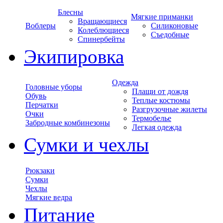
Блесны
Мягкие приманки
Вращающиеся
Воблеры
Силиконовые
Колеблющиеся
Съедобные
Спинербейты
Экипировка
Одежда
Головные уборы
Плащи от дождя
Обувь
Теплые костюмы
Перчатки
Разгрузочные жилеты
Очки
Термобелье
Забродные комбинезоны
Легкая одежда
Сумки и чехлы
Рюкзаки
Сумки
Чехлы
Мягкие ведра
Питание