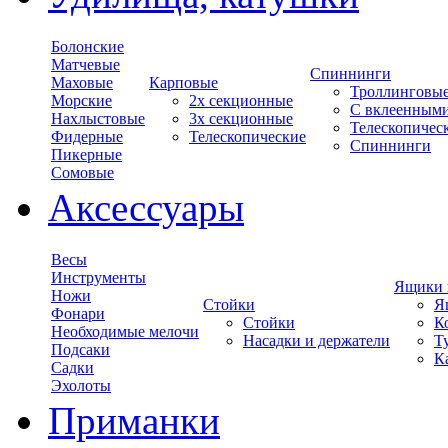
Болонские
Матчевые
Спиннинги
Маховые
Карповые
Троллинговы
Морские
2х секционные
С вклеенным
Нахлыстовые
3х секционные
Телескопичес
Фидерные
Телескопические
Спиннинги
Пикерные
Сомовые
Аксессуары
Весы
Инструменты
Ящики 
Ножи
Стойки
Я
Фонари
Стойки
К
Необходимые мелочи
Насадки и держатели
Т
Подсаки
К
Садки
Эхолоты
Приманки