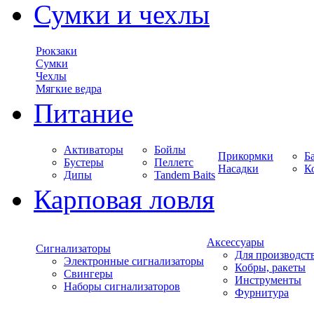
Сумки и чехлы
Рюкзаки
Сумки
Чехлы
Мягкие ведра
Питание
Активаторы
Бойлы
Прикормки
Б
Бустеры
Пеллетс
Насадки
К
Дипы
Tandem Baits
Карповая ловля
Аксессуары
Сигнализаторы
Для производст
Электронные сигнализаторы
Кобры, ракеты
Свингеры
Инструменты
Наборы сигнализаторов
Фурнитура