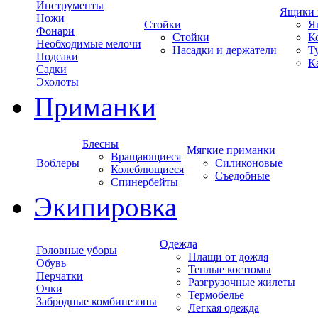
Инструменты
Ящики 
Ножи
Стойки
Я
Фонари
Стойки
К
Необходимые мелочи
Насадки и держатели
Т
Подсаки
К
Садки
Эхолоты
Приманки
Блесны
Мягкие приманки
Вращающиеся
Воблеры
Силиконовые
Колеблющиеся
Съедобные
Спинербейты
Экипировка
Одежда
Головные уборы
Плащи от дождя
Обувь
Теплые костюмы
Перчатки
Разгрузочные жилеты
Очки
Термобелье
Забродные комбинезоны
Легкая одежда