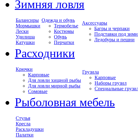
Зимняя ловля
Балансиры
Одежда и обувь
Аксессуары
Мормышки
Термобелье
Багры и черпаки
Лески
Костюмы
Подставки под зимн
Удилища
Обувь
Ледобуры и пешни
Катушки
Перчатки
Расходники
Крючки
Грузила
Карповые
Карповые
Для ловли хищной рыбы
Наборы грузил
Для ловли мирной рыбы
Специальные грузи
Сомовые
Рыболовная мебель
Стулья
Кресла
Раскладушки
Палатки