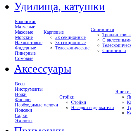
Удилища, катушки
Болонские
Матчевые
Спиннинги
Маховые
Карповые
Троллинговы
Морские
2х секционные
С вклеенным
Нахлыстовые
3х секционные
Телескопичес
Фидерные
Телескопические
Спиннинги
Пикерные
Сомовые
Аксессуары
Весы
Инструменты
Ящики 
Ножи
Стойки
Я
Фонари
Стойки
К
Необходимые мелочи
Насадки и держатели
Т
Подсаки
К
Садки
Эхолоты
Приманки