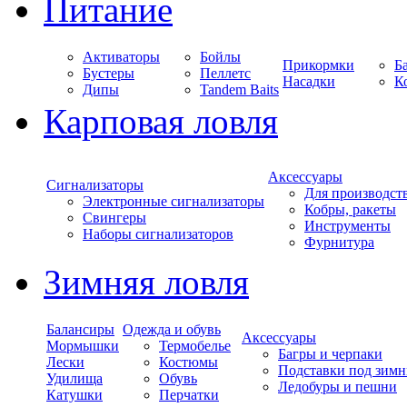
Питание
Активаторы
Бойлы
Прикормки
Б
Бустеры
Пеллетс
Насадки
К
Дипы
Tandem Baits
Карповая ловля
Аксессуары
Сигнализаторы
Для производст
Электронные сигнализаторы
Кобры, ракеты
Свингеры
Инструменты
Наборы сигнализаторов
Фурнитура
Зимняя ловля
Балансиры
Одежда и обувь
Аксессуары
Мормышки
Термобелье
Багры и черпаки
Лески
Костюмы
Подставки под зимн
Удилища
Обувь
Ледобуры и пешни
Катушки
Перчатки