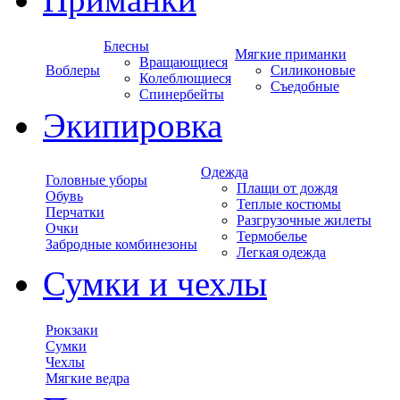
Блесны
Мягкие приманки
Вращающиеся
Воблеры
Силиконовые
Колеблющиеся
Съедобные
Спинербейты
Экипировка
Одежда
Головные уборы
Плащи от дождя
Обувь
Теплые костюмы
Перчатки
Разгрузочные жилеты
Очки
Термобелье
Забродные комбинезоны
Легкая одежда
Сумки и чехлы
Рюкзаки
Сумки
Чехлы
Мягкие ведра