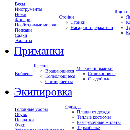
Весы
Инструменты
Ящики 
Ножи
Стойки
Я
Фонари
Стойки
К
Необходимые мелочи
Насадки и держатели
Т
Подсаки
К
Садки
Эхолоты
Приманки
Блесны
Мягкие приманки
Вращающиеся
Воблеры
Силиконовые
Колеблющиеся
Съедобные
Спинербейты
Экипировка
Одежда
Головные уборы
Плащи от дождя
Обувь
Теплые костюмы
Перчатки
Разгрузочные жилеты
Очки
Термобелье