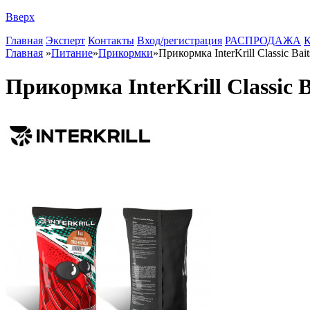
Вверх
Главная
Эксперт
Контакты
Вход/регистрация
РАСПРОДАЖА
К
Главная
»
Питание
»
Прикормки
»
Прикормка InterKrill Classic Bait
Прикормка InterKrill Classic B