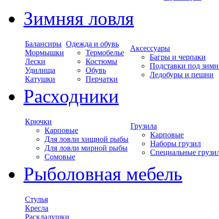
Зимняя ловля
Балансиры
Одежда и обувь
Аксессуары
Мормышки
Термобелье
Багры и черпаки
Лески
Костюмы
Подставки под зимн
Удилища
Обувь
Ледобуры и пешни
Катушки
Перчатки
Расходники
Крючки
Грузила
Карповые
Карповые
Для ловли хищной рыбы
Наборы грузил
Для ловли мирной рыбы
Специальные грузи
Сомовые
Рыболовная мебель
Стулья
Кресла
Раскладушки