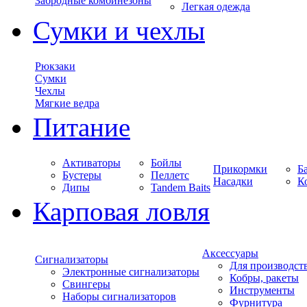
Забродные комбинезоны
Легкая одежда
Сумки и чехлы
Рюкзаки
Сумки
Чехлы
Мягкие ведра
Питание
Активаторы
Бойлы
Прикормки
Б
Бустеры
Пеллетс
Насадки
К
Дипы
Tandem Baits
Карповая ловля
Аксессуары
Сигнализаторы
Для производст
Электронные сигнализаторы
Кобры, ракеты
Свингеры
Инструменты
Наборы сигнализаторов
Фурнитура