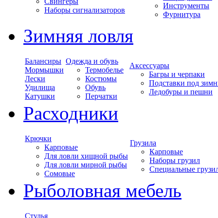
Свингеры
Инструменты
Наборы сигнализаторов
Фурнитура
Зимняя ловля
Балансиры
Одежда и обувь
Аксессуары
Мормышки
Термобелье
Багры и черпаки
Лески
Костюмы
Подставки под зимн
Удилища
Обувь
Ледобуры и пешни
Катушки
Перчатки
Расходники
Крючки
Грузила
Карповые
Карповые
Для ловли хищной рыбы
Наборы грузил
Для ловли мирной рыбы
Специальные грузи
Сомовые
Рыболовная мебель
Стулья