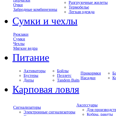
Перчатки
Разгрузочные жилеты
Очки
Термобелье
Забродные комбинезоны
Легкая одежда
Сумки и чехлы
Рюкзаки
Сумки
Чехлы
Мягкие ведра
Питание
Активаторы
Бойлы
Прикормки
Б
Бустеры
Пеллетс
Насадки
К
Дипы
Tandem Baits
Карповая ловля
Аксессуары
Сигнализаторы
Для производст
Электронные сигнализаторы
Кобры, ракеты