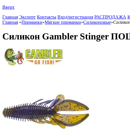
Вверх
Главная
Эксперт
Контакты
Вход/регистрация
РАСПРОДАЖА
К
Главная
»
Приманки
»
Мягкие приманки
»
Силиконовые
»
Силико
Силикон Gambler Stinger 