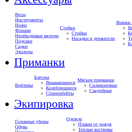
Весы
Инструменты
Ящики 
Ножи
Стойки
Я
Фонари
Стойки
К
Необходимые мелочи
Насадки и держатели
Т
Подсаки
К
Садки
Эхолоты
Приманки
Блесны
Мягкие приманки
Вращающиеся
Воблеры
Силиконовые
Колеблющиеся
Съедобные
Спинербейты
Экипировка
Одежда
Головные уборы
Плащи от дождя
Обувь
Теплые костюмы