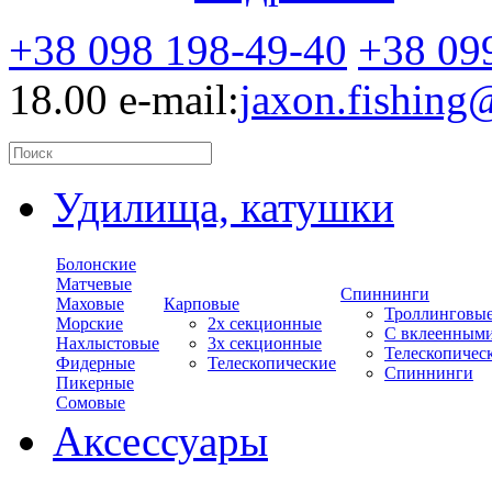
+38 098 198-49-40
+38 09
18.00
e-mail:
jaxon.fishin
Удилища, катушки
Болонские
Матчевые
Спиннинги
Маховые
Карповые
Троллинговы
Морские
2х секционные
С вклеенным
Нахлыстовые
3х секционные
Телескопичес
Фидерные
Телескопические
Спиннинги
Пикерные
Сомовые
Аксессуары