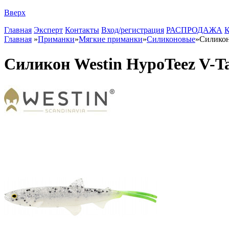
Вверх
Главная
Эксперт
Контакты
Вход/регистрация
РАСПРОДАЖА
К
Главная
»
Приманки
»
Мягкие приманки
»
Силиконовые
»
Силикон
Силикон Westin HypoTeez V-Ta