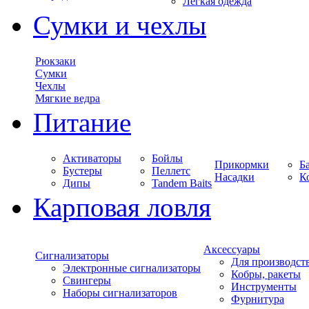
Легкая одежда
Сумки и чехлы
Рюкзаки
Сумки
Чехлы
Мягкие ведра
Питание
Активаторы
Бойлы
Прикормки
Б
Бустеры
Пеллетс
Насадки
К
Дипы
Tandem Baits
Карповая ловля
Аксессуары
Сигнализаторы
Для производст
Электронные сигнализаторы
Кобры, ракеты
Свингеры
Инструменты
Наборы сигнализаторов
Фурнитура