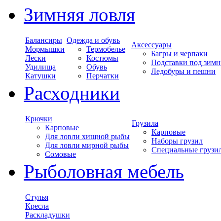
Зимняя ловля
Балансиры
Одежда и обувь
Аксессуары
Мормышки
Термобелье
Багры и черпаки
Лески
Костюмы
Подставки под зимн
Удилища
Обувь
Ледобуры и пешни
Катушки
Перчатки
Расходники
Крючки
Грузила
Карповые
Карповые
Для ловли хищной рыбы
Наборы грузил
Для ловли мирной рыбы
Специальные грузи
Сомовые
Рыболовная мебель
Стулья
Кресла
Раскладушки