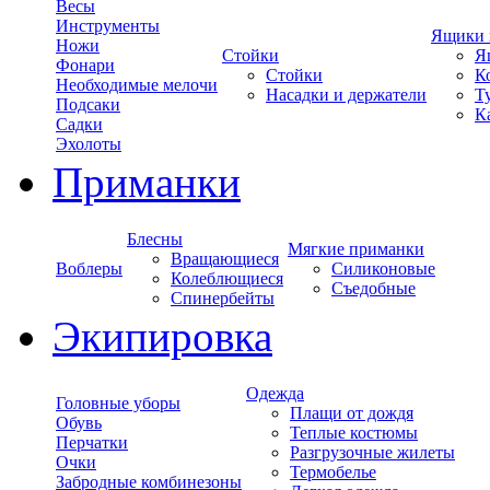
Весы
Инструменты
Ящики 
Ножи
Стойки
Я
Фонари
Стойки
К
Необходимые мелочи
Насадки и держатели
Т
Подсаки
К
Садки
Эхолоты
Приманки
Блесны
Мягкие приманки
Вращающиеся
Воблеры
Силиконовые
Колеблющиеся
Съедобные
Спинербейты
Экипировка
Одежда
Головные уборы
Плащи от дождя
Обувь
Теплые костюмы
Перчатки
Разгрузочные жилеты
Очки
Термобелье
Забродные комбинезоны