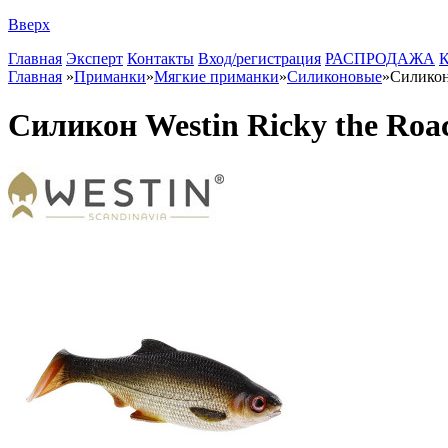
Вверх
Главная
Эксперт
Контакты
Вход/регистрация
РАСПРОДАЖА
К
Главная
»
Приманки
»
Мягкие приманки
»
Силиконовые
»
Силикон 
Силикон Westin Ricky the Roa