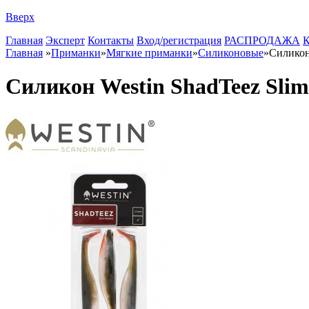
Вверх
Главная
Эксперт
Контакты
Вход/регистрация
РАСПРОДАЖА
К
Главная
»
Приманки
»
Мягкие приманки
»
Силиконовые
»
Силикон 
Силикон Westin ShadTeez Slim