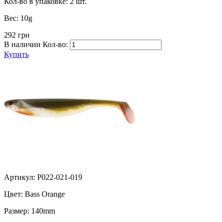
Кол-во в упаковке:
2 шт.
Вес:
10g
292 грн
В наличии
Кол-во:
Купить
Артикул: P022-021-019
Цвет:
Bass Orange
Размер:
140mm