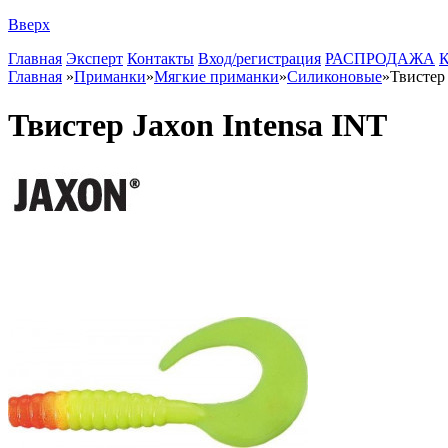
Вверх
Главная
Эксперт
Контакты
Вход/регистрация
РАСПРОДАЖА
К
Главная
»
Приманки
»
Мягкие приманки
»
Силиконовые
»
Твистер 
Твистер Jaxon Intensa INT