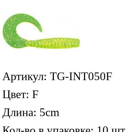
Артикул: TG-INT050F
Цвет:
F
Длина:
5cm
Кол-во в упаковке:
10 шт