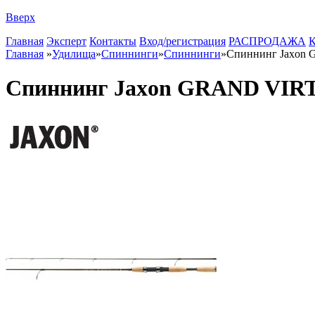
Вверх
Главная
Эксперт
Контакты
Вход/регистрация
РАСПРОДАЖА
К
Главная
»
Удилища
»
Спиннинги
»
Спиннинги
»
Спиннинг Jaxo
Спиннинг Jaxon GRAND VI