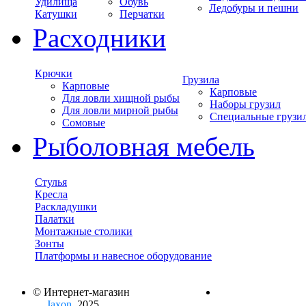
Удилища
Обувь
Ледобуры и пешни
Катушки
Перчатки
Расходники
Крючки
Грузила
Карповые
Карповые
Для ловли хищной рыбы
Наборы грузил
Для ловли мирной рыбы
Специальные грузи
Сомовые
Рыболовная мебель
Стулья
Кресла
Раскладушки
Палатки
Монтажные столики
Зонты
Платформы и навесное оборудование
© Интернет-магазин
Jaxon
, 2025