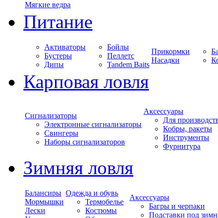
Мягкие ведра
Питание
Активаторы
Бойлы
Прикормки
Б
Бустеры
Пеллетс
Насадки
К
Дипы
Tandem Baits
Карповая ловля
Аксессуары
Сигнализаторы
Для производст
Электронные сигнализаторы
Кобры, ракеты
Свингеры
Инструменты
Наборы сигнализаторов
Фурнитура
Зимняя ловля
Балансиры
Одежда и обувь
Аксессуары
Мормышки
Термобелье
Багры и черпаки
Лески
Костюмы
Подставки под зимн