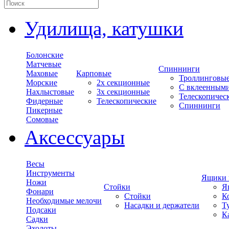
Удилища, катушки
Болонские
Матчевые
Спиннинги
Маховые
Карповые
Троллинговы
Морские
2х секционные
С вклеенным
Нахлыстовые
3х секционные
Телескопичес
Фидерные
Телескопические
Спиннинги
Пикерные
Сомовые
Аксессуары
Весы
Инструменты
Ящики 
Ножи
Стойки
Я
Фонари
Стойки
К
Необходимые мелочи
Насадки и держатели
Т
Подсаки
К
Садки
Эхолоты