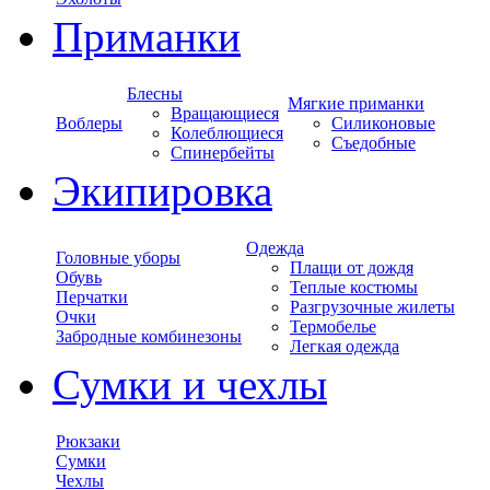
Приманки
Блесны
Мягкие приманки
Вращающиеся
Воблеры
Силиконовые
Колеблющиеся
Съедобные
Спинербейты
Экипировка
Одежда
Головные уборы
Плащи от дождя
Обувь
Теплые костюмы
Перчатки
Разгрузочные жилеты
Очки
Термобелье
Забродные комбинезоны
Легкая одежда
Сумки и чехлы
Рюкзаки
Сумки
Чехлы