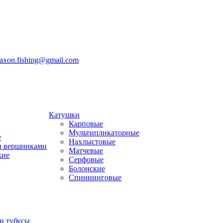
jaxon.fishing@gmail.com
Катушки
Карповые
Мультипликаторные
е
Нахлыстовые
и вершинками
Матчевые
кие
Серфовые
Болонские
Спиннинговые
и тубусы