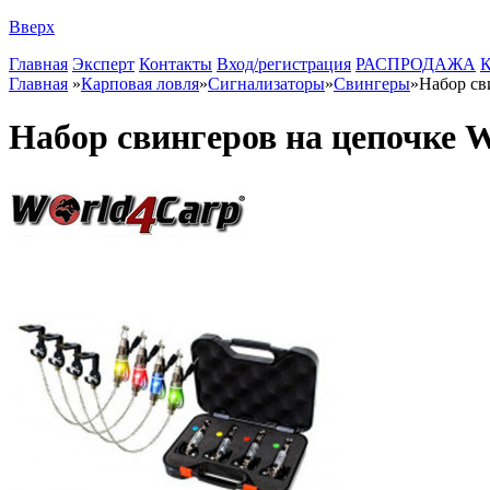
Вверх
Главная
Эксперт
Контакты
Вход/регистрация
РАСПРОДАЖА
К
Главная
»
Карповая ловля
»
Сигнализаторы
»
Свингеры
»
Набор св
Набор свингеров на цепочке 