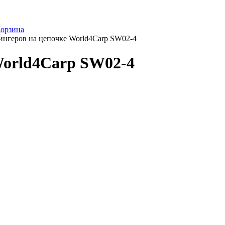
орзина
ингеров на цепочке World4Carp SW02-4
World4Carp SW02-4