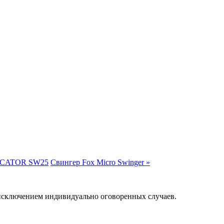
CATOR SW25
Свингер Fox Micro Swinger »
а исключением индивидуально оговоренных случаев.