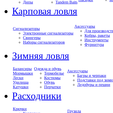
Дипы
Tandem Baits
Карповая ловля
Аксессуары
Сигнализаторы
Для производст
Электронные сигнализаторы
Кобры, ракеты
Свингеры
Инструменты
Наборы сигнализаторов
Фурнитура
Зимняя ловля
Балансиры
Одежда и обувь
Аксессуары
Мормышки
Термобелье
Багры и черпаки
Лески
Костюмы
Подставки под зимн
Удилища
Обувь
Ледобуры и пешни
Катушки
Перчатки
Расходники
Крючки
Грузила