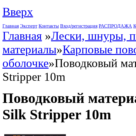
Вверх
Главная
Эксперт
Контакты
Вход/регистрация
РАСПРОДАЖА
К
Главная
»
Лески, шнуры, 
материалы
»
Карповые пов
оболочке
»
Поводковый мате
Stripper 10m
Поводковый материа
Silk Stripper 10m