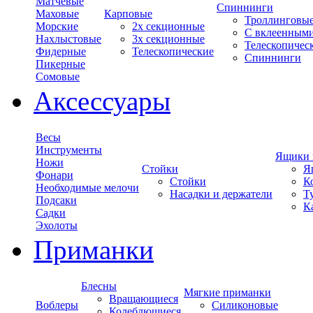
Матчевые
Спиннинги
Маховые
Карповые
Троллинговы
Морские
2х секционные
С вклеенным
Нахлыстовые
3х секционные
Телескопичес
Фидерные
Телескопические
Спиннинги
Пикерные
Сомовые
Аксессуары
Весы
Инструменты
Ящики 
Ножи
Стойки
Я
Фонари
Стойки
К
Необходимые мелочи
Насадки и держатели
Т
Подсаки
К
Садки
Эхолоты
Приманки
Блесны
Мягкие приманки
Вращающиеся
Воблеры
Силиконовые
Колеблющиеся