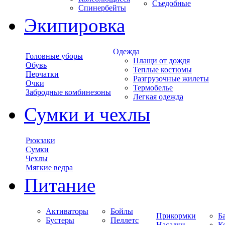
Съедобные
Спинербейты
Экипировка
Одежда
Головные уборы
Плащи от дождя
Обувь
Теплые костюмы
Перчатки
Разгрузочные жилеты
Очки
Термобелье
Забродные комбинезоны
Легкая одежда
Сумки и чехлы
Рюкзаки
Сумки
Чехлы
Мягкие ведра
Питание
Активаторы
Бойлы
Прикормки
Б
Бустеры
Пеллетс
Насадки
К