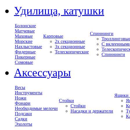
Удилища, катушки
Болонские
Матчевые
Спиннинги
Маховые
Карповые
Троллинговы
Морские
2х секционные
С вклеенным
Нахлыстовые
3х секционные
Телескопичес
Фидерные
Телескопические
Спиннинги
Пикерные
Сомовые
Аксессуары
Весы
Инструменты
Ящики 
Ножи
Стойки
Я
Фонари
Стойки
К
Необходимые мелочи
Насадки и держатели
Т
Подсаки
К
Садки
Эхолоты