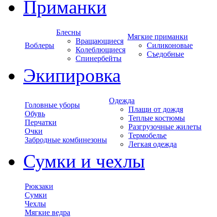
Приманки
Блесны
Мягкие приманки
Вращающиеся
Воблеры
Силиконовые
Колеблющиеся
Съедобные
Спинербейты
Экипировка
Одежда
Головные уборы
Плащи от дождя
Обувь
Теплые костюмы
Перчатки
Разгрузочные жилеты
Очки
Термобелье
Забродные комбинезоны
Легкая одежда
Сумки и чехлы
Рюкзаки
Сумки
Чехлы
Мягкие ведра