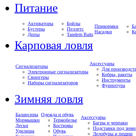
Питание
Активаторы
Бойлы
Прикормки
Б
Бустеры
Пеллетс
Насадки
К
Дипы
Tandem Baits
Карповая ловля
Аксессуары
Сигнализаторы
Для производст
Электронные сигнализаторы
Кобры, ракеты
Свингеры
Инструменты
Наборы сигнализаторов
Фурнитура
Зимняя ловля
Балансиры
Одежда и обувь
Аксессуары
Мормышки
Термобелье
Багры и черпаки
Лески
Костюмы
Подставки под зимн
Удилища
Обувь
Ледобуры и пешни