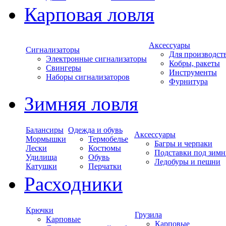
Карповая ловля
Аксессуары
Сигнализаторы
Для производст
Электронные сигнализаторы
Кобры, ракеты
Свингеры
Инструменты
Наборы сигнализаторов
Фурнитура
Зимняя ловля
Балансиры
Одежда и обувь
Аксессуары
Мормышки
Термобелье
Багры и черпаки
Лески
Костюмы
Подставки под зимн
Удилища
Обувь
Ледобуры и пешни
Катушки
Перчатки
Расходники
Крючки
Грузила
Карповые
Карповые