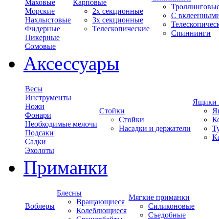
Маховые
Карповые
Троллинговы
Морские
2х секционные
С вклеенным
Нахлыстовые
3х секционные
Телескопичес
Фидерные
Телескопические
Спиннинги
Пикерные
Сомовые
Аксессуары
Весы
Инструменты
Ящики 
Ножи
Стойки
Я
Фонари
Стойки
К
Необходимые мелочи
Насадки и держатели
Т
Подсаки
К
Садки
Эхолоты
Приманки
Блесны
Мягкие приманки
Вращающиеся
Воблеры
Силиконовые
Колеблющиеся
Съедобные