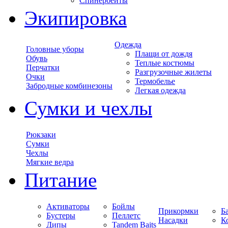
Спинербейты
Экипировка
Одежда
Головные уборы
Плащи от дождя
Обувь
Теплые костюмы
Перчатки
Разгрузочные жилеты
Очки
Термобелье
Забродные комбинезоны
Легкая одежда
Сумки и чехлы
Рюкзаки
Сумки
Чехлы
Мягкие ведра
Питание
Активаторы
Бойлы
Прикормки
Б
Бустеры
Пеллетс
Насадки
К
Дипы
Tandem Baits