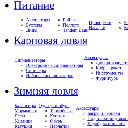
Питание
Активаторы
Бойлы
Прикормки
Б
Бустеры
Пеллетс
Насадки
К
Дипы
Tandem Baits
Карповая ловля
Аксессуары
Сигнализаторы
Для производст
Электронные сигнализаторы
Кобры, ракеты
Свингеры
Инструменты
Наборы сигнализаторов
Фурнитура
Зимняя ловля
Балансиры
Одежда и обувь
Аксессуары
Мормышки
Термобелье
Багры и черпаки
Лески
Костюмы
Подставки под зимн
Удилища
Обувь
Ледобуры и пешни
Катушки
Перчатки