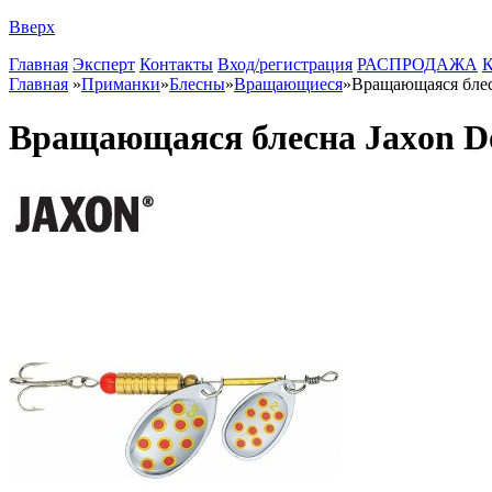
Вверх
Главная
Эксперт
Контакты
Вход/регистрация
РАСПРОДАЖА
К
Главная
»
Приманки
»
Блесны
»
Вращающиеся
»
Вращающаяся блес
Вращающаяся блесна Jaxon D