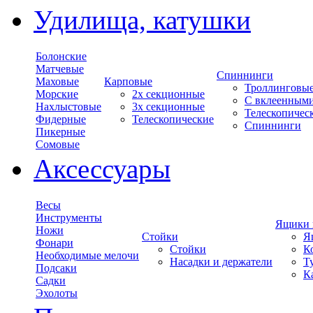
Удилища, катушки
Болонские
Матчевые
Спиннинги
Маховые
Карповые
Троллинговы
Морские
2х секционные
С вклеенным
Нахлыстовые
3х секционные
Телескопичес
Фидерные
Телескопические
Спиннинги
Пикерные
Сомовые
Аксессуары
Весы
Инструменты
Ящики 
Ножи
Стойки
Я
Фонари
Стойки
К
Необходимые мелочи
Насадки и держатели
Т
Подсаки
К
Садки
Эхолоты